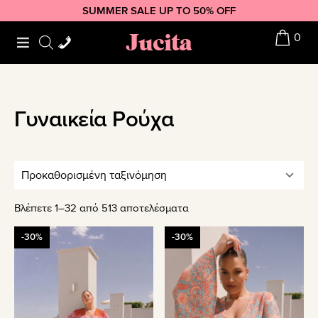
Skip
Skip
Skip
SUMMER SALE UP TO 50% OFF
to
to
to
Jucita
0
primary
main
footer
navigation
content
Γυναικεία Ρούχα
Βλέπετε 1–32 από 513 αποτελέσματα
Αυτό
Αυτό
-30%
-30%
το
το
προϊόν
προϊόν
έχει
έχει
πολλαπλές
πολλαπλές
παραλλαγές.
παραλλαγές.