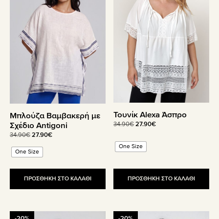
πολλαπλές
πολλαπλές
παραλλαγές.
παραλλαγές.
Οι
Οι
επιλογές
επιλογές
μπορούν
μπορούν
να
να
επιλεγούν
επιλεγούν
στη
στη
σελίδα
σελίδα
του
του
Τουνίκ Alexa Άσπρο
Μπλούζα Βαμβακερή με
προϊόντος
προϊόντος
Original
Η
Σχέδιο Antigoni
34.90
€
27.90
€
price
τρέχουσα
Original
Η
34.90
€
27.90
€
was:
τιμή
price
τρέχουσα
One Size
34.90€.
είναι:
One Size
was:
τιμή
27.90€.
34.90€.
είναι:
27.90€.
ΠΡΟΣΘΗΚΗ ΣΤΟ ΚΑΛΑΘΙ
ΠΡΟΣΘΗΚΗ ΣΤΟ ΚΑΛΑΘΙ
Αυτό
Αυτό
-20%
-20%