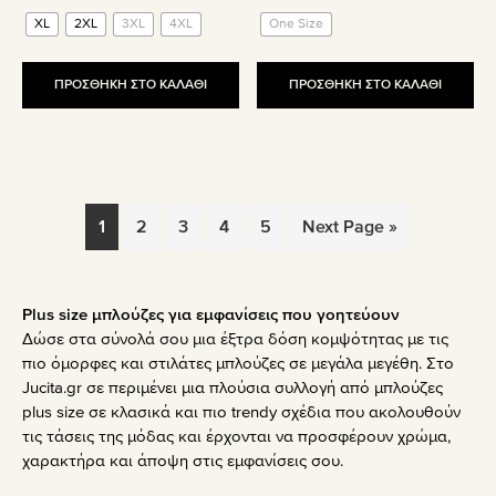
price
τρέχουσα
price
τρέχουσα
XL
2XL
3XL
4XL
One Size
was:
τιμή
was:
τιμή
32.90€.
είναι:
32.90€.
είναι:
26.30€.
26.30€.
ΠΡΟΣΘΗΚΗ ΣΤΟ ΚΑΛΑΘΙ
ΠΡΟΣΘΗΚΗ ΣΤΟ ΚΑΛΑΘΙ
1
2
3
4
5
Next Page »
Plus size μπλούζες για εμφανίσεις που γοητεύουν
Δώσε στα σύνολά σου μια έξτρα δόση κομψότητας με τις
πιο όμορφες και στιλάτες μπλούζες σε μεγάλα μεγέθη. Στο
Jucita.gr σε περιμένει μια πλούσια συλλογή από μπλούζες
plus size σε κλασικά και πιο trendy σχέδια που ακολουθούν
τις τάσεις της μόδας και έρχονται να προσφέρουν χρώμα,
χαρακτήρα και άποψη στις εμφανίσεις σου.