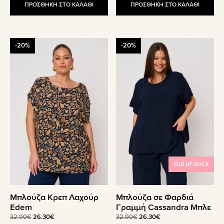
ΠΡΟΣΘΗΚΗ ΣΤΟ ΚΑΛΑΘΙ
ΠΡΟΣΘΗΚΗ ΣΤΟ ΚΑΛΑΘΙ
Αυτό
Αυτό
-20%
-20%
το
το
προϊόν
προϊόν
έχει
έχει
πολλαπλές
πολλαπλές
παραλλαγές.
παραλλαγές.
Οι
Οι
επιλογές
επιλογές
μπορούν
μπορούν
να
να
επιλεγούν
επιλεγούν
στη
στη
Out of stock
σελίδα
σελίδα
του
του
Μπλούζα Κρεπ Λαχούρ
Μπλούζα σε Φαρδιά
προϊόντος
προϊόντος
Edem
Γραμμή Cassandra Μπλε
Original
Η
Original
Η
32.90
€
26.30
€
32.90
€
26.30
€