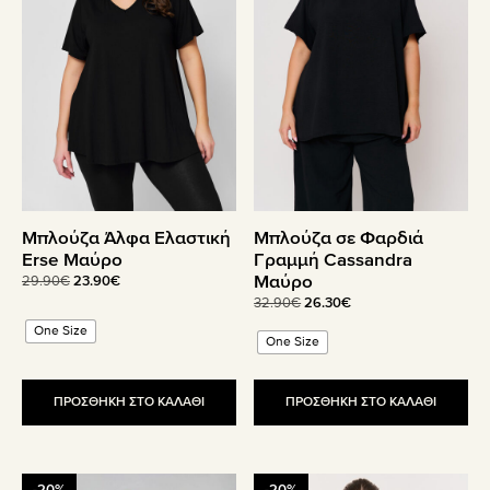
παραλλαγές.
παραλλαγές.
Οι
Οι
επιλογές
επιλογές
μπορούν
μπορούν
να
να
επιλεγούν
επιλεγούν
στη
στη
σελίδα
σελίδα
του
του
Μπλούζα Άλφα Ελαστική
Μπλούζα σε Φαρδιά
προϊόντος
προϊόντος
Erse Μαύρο
Γραμμή Cassandra
Μαύρο
Original
Η
29.90
€
23.90
€
price
τρέχουσα
Original
Η
32.90
€
26.30
€
was:
τιμή
price
τρέχουσα
One Size
One Size
29.90€.
είναι:
was:
τιμή
23.90€.
32.90€.
είναι:
26.30€.
ΠΡΟΣΘΗΚΗ ΣΤΟ ΚΑΛΑΘΙ
ΠΡΟΣΘΗΚΗ ΣΤΟ ΚΑΛΑΘΙ
Αυτό
Αυτό