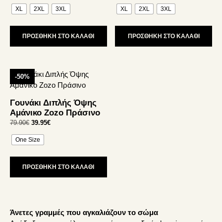
price
τρέχουσα
price
τρέχουσα
Οι
Οι
XL
2XL
3XL
XL
2XL
3XL
was:
τιμή
was:
τιμή
επιλογές
επιλογές
64.00€.
είναι:
54.90€.
είναι:
32.00€.
32.94€.
μπορούν
μπορούν
ΠΡΟΣΘΗΚΗ ΣΤΟ ΚΑΛΑΘΙ
ΠΡΟΣΘΗΚΗ ΣΤΟ ΚΑΛΑΘΙ
να
να
επιλεγούν
επιλεγούν
στη
στη
σελίδα
σελίδα
Αυτό
-50%
του
του
το
προϊόντος
προϊόντος
προϊόν
Γουνάκι Διπλής Όψης
έχει
Αμάνικο Zozo Πράσινο
πολλαπλές
Original
Η
79.90
€
39.95
€
παραλλαγές.
price
τρέχουσα
Οι
One Size
was:
τιμή
επιλογές
79.90€.
είναι:
39.95€.
μπορούν
ΠΡΟΣΘΗΚΗ ΣΤΟ ΚΑΛΑΘΙ
να
επιλεγούν
στη
σελίδα
Άνετες γραμμές που αγκαλιάζουν το σώμα
του