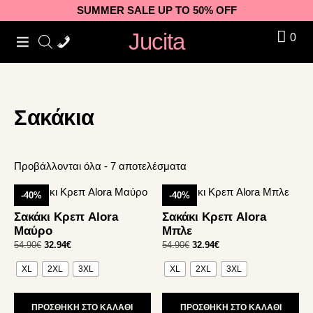
Skip
Skip
Skip
SUMMER SALE UP TO 50% OFF
to
to
to
Jucita
0
primary
main
footer
navigation
content
Σακάκια
Προβάλλονται όλα - 7 αποτελέσματα
Αυτό
Αυτό
-40%
-40%
το
το
Σακάκι Κρεπ Alora
Σακάκι Κρεπ Alora
προϊόν
προϊόν
Μαύρο
Μπλε
έχει
έχει
Original
Η
Original
Η
54.90
€
32.94
€
54.90
€
32.94
€
πολλαπλές
πολλαπλές
price
τρέχουσα
price
τρέχουσα
παραλλαγές.
παραλλαγές.
XL
2XL
3XL
XL
2XL
3XL
was:
τιμή
was:
τιμή
Οι
Οι
54.90€.
είναι:
54.90€.
είναι:
32.94€.
32.94€.
επιλογές
επιλογές
ΠΡΟΣΘΗΚΗ ΣΤΟ ΚΑΛΑΘΙ
ΠΡΟΣΘΗΚΗ ΣΤΟ ΚΑΛΑΘΙ