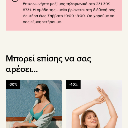
Επικοινωνήστε μαζί μας τηλεφωνικά στο 231 309
8731. Η ομάδα της Jucita βρίσκεται στη διάθεσή σας
Δευτέρα έως Σάββατο 10:00-18:00. Θα χαρούμε να
σας εξυπηρετήσουμε.
Μπορεί επίσης να σας
αρέσει…
Αυτό
-30%
-40%
το
προϊόν
έχει
πολλαπλές
παραλλαγές.
Οι
επιλογές