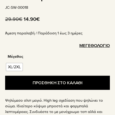
JC-SW-00018
Original
Η
29.90
€
14.90
€
price
τρέχουσα
Άμεση παραλαβή / Παράδoση 1 έως 3 ημέρες
was:
τιμή
29.90€.
είναι:
ΜΕΓΕΘΟΛΟΓΙΟ
14.90€.
Μέγεθος
XL/2XL
ΠΡΟΣΘΗΚΗ ΣΤΟ ΚΑΛΑΘΙ
Ψηλόμεσο σλιπ μαγιό. High leg σχεδίαση που ψηλώνει το
σώμα. Ιδιαίτερο κόψιμο μπροστά και φαρμπαλά
λεπτομέρειες. Συνδυάστε το με μονόχρωμο τοπ αλλά και