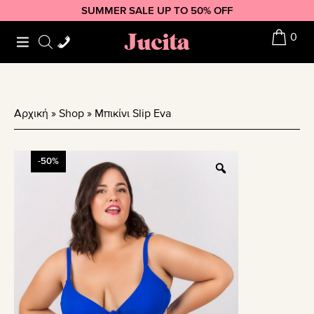
Skip
Skip
Skip
SUMMER SALE UP TO 50% OFF
to
to
to
Jucita
0
primary
main
footer
navigation
content
Αρχική
»
Shop
»
Μπικίνι Slip Eva
-50%