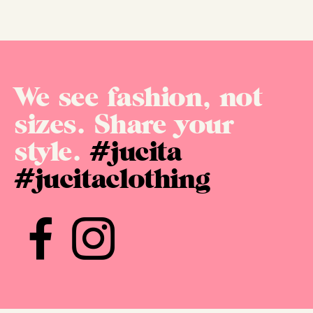
We see fashion, not
sizes. Share your
style.
#jucita
#jucitaclothing