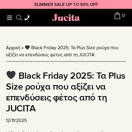
Skip
Skip
Skip
SUMMER SALE UP TO 50% OFF
to
to
to
Jucita
0
primary
main
footer
navigation
content
Αρχική
»
Black Friday 2025: Τα Plus Size ρούχα που
αξίζει να επενδύσεις φέτος από τη JUCITA
Black Friday 2025: Τα Plus
Size ρούχα που αξίζει να
επενδύσεις φέτος από τη
JUCITA
12/11/2025