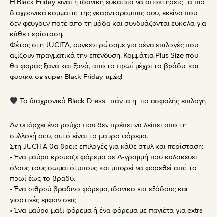
Η Black Friday είναι η ιδανική ευκαιρία να αποκτήσεις τα πιο
διαχρονικά κομμάτια της γκαρνταρόμπας σου, εκείνα που
δεν φεύγουν ποτέ από τη μόδα και συνδυάζονται εύκολα για
κάθε περίσταση.
Φέτος στη JUCITA, συγκεντρώσαμε για σένα επιλογές που
αξίζουν πραγματικά την επένδυση. Κομμάτια Plus Size που
θα φοράς ξανά και ξανά, από το πρωί μέχρι το βράδυ, και
φυσικά σε super Black Friday τιμές!
Το διαχρονικό Black Dress : πάντα η πιο ασφαλής επιλογή
Αν υπάρχει ένα ρούχο που δεν πρέπει να λείπει από τη
συλλογή σου, αυτό είναι το μαύρο φόρεμα.
Στη JUCITA θα βρεις επιλογές για κάθε στυλ και περίσταση:
• Ένα μαύρο κρουαζέ φόρεμα σε Α-γραμμή που κολακεύει
όλους τους σωματότυπους και μπορεί να φορεθεί από το
πρωί έως το βράδυ.
• Ένα σιθρού βραδινό φόρεμα, ιδανικό για εξόδους και
γιορτινές εμφανίσεις.
• Ένα μαύρο μάξι φόρεμα ή ένα φόρεμα με παγιέτα για extra