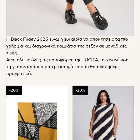
Η Black Friday 2025 είναι η ευκαιρία να αποκτήσεις τα πιο
χρήσιμα και διαχρονικά κομμάτια της σεζόν σε μοναδικές
τιμές.
Ανακάλυψε όλες τις προσφορές της JUCITA και ανανέωσε
τη γκαρνταρόμπα σου με κομμάτια που θα αγαπήσεις
πραγματικά.
Αυτό
-20%
-20%
το
προϊόν
έχει
πολλαπλές
παραλλαγές.
Οι
επιλογές