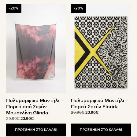
-20%
-20%
Πολυμορφικό Μαντήλι –
Πολυμορφικό Μαντήλι –
Παρεό από Σιφόν
Παρεό Σατέν Florida
Μουσελίνα Glinda
Original
Η
29.90
€
23.90
€
price
τρέχουσα
Original
Η
29.90
€
23.90
€
was:
τιμή
price
τρέχουσα
29.90€.
είναι:
was:
τιμή
ΠΡΟΣΘΗΚΗ ΣΤΟ ΚΑΛΑΘΙ
ΠΡΟΣΘΗΚΗ ΣΤΟ ΚΑΛΑΘΙ
23.90€.
29.90€.
είναι: