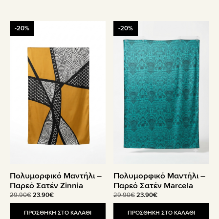
23.90€.
-20%
-20%
Πολυμορφικό Μαντήλι –
Πολυμορφικό Μαντήλι –
Παρεό Σατέν Zinnia
Παρεό Σατέν Marcela
Original
Η
Original
Η
29.90
€
23.90
€
29.90
€
23.90
€
price
τρέχουσα
price
τρέχουσα
was:
τιμή
was:
τιμή
ΠΡΟΣΘΗΚΗ ΣΤΟ ΚΑΛΑΘΙ
ΠΡΟΣΘΗΚΗ ΣΤΟ ΚΑΛΑΘΙ