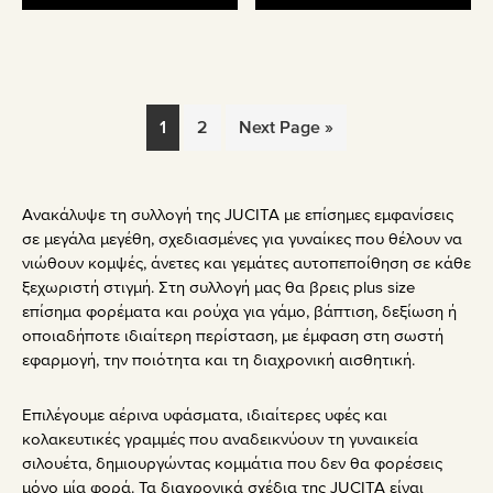
29.90€.
είναι:
29.90€.
είναι:
23.90€.
23.90€.
1
2
Next Page »
Ανακάλυψε τη συλλογή της JUCITA με επίσημες εμφανίσεις
σε μεγάλα μεγέθη, σχεδιασμένες για γυναίκες που θέλουν να
νιώθουν κομψές, άνετες και γεμάτες αυτοπεποίθηση σε κάθε
ξεχωριστή στιγμή. Στη συλλογή μας θα βρεις plus size
επίσημα φορέματα και ρούχα για γάμο, βάπτιση, δεξίωση ή
οποιαδήποτε ιδιαίτερη περίσταση, με έμφαση στη σωστή
εφαρμογή, την ποιότητα και τη διαχρονική αισθητική.
Επιλέγουμε αέρινα υφάσματα, ιδιαίτερες υφές και
κολακευτικές γραμμές που αναδεικνύουν τη γυναικεία
σιλουέτα, δημιουργώντας κομμάτια που δεν θα φορέσεις
μόνο μία φορά. Τα διαχρονικά σχέδια της JUCITA είναι