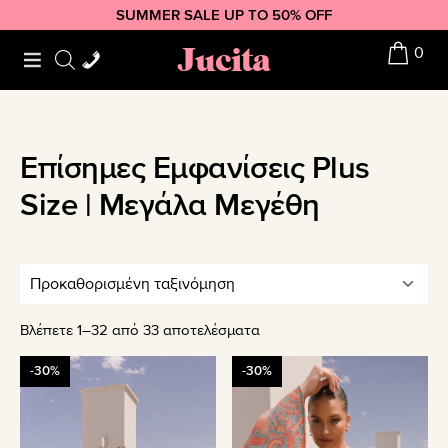
Skip
Skip
Skip
SUMMER SALE UP TO 50% OFF
to
to
to
Jucita
0
primary
main
footer
navigation
content
Επίσημες Εμφανίσεις Plus
Size | Μεγάλα Μεγέθη
Βλέπετε 1–32 από 33 αποτελέσματα
Αυτό
Αυτό
-30%
-30%
το
το
προϊόν
προϊόν
έχει
έχει