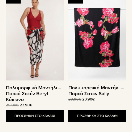
Πολυμορφικό Μαντήλι –
Πολυμορφικό Μαντήλι –
Παρεό Σατέν Beryl
Παρεό Σατέν Sally
Κόκκινο
Original
Η
29.90
€
23.90
€
price
τρέχουσα
Original
Η
29.90
€
23.90
€
was:
τιμή
price
τρέχουσα
29.90€.
είναι:
was:
τιμή
ΠΡΟΣΘΗΚΗ ΣΤΟ ΚΑΛΑΘΙ
ΠΡΟΣΘΗΚΗ ΣΤΟ ΚΑΛΑΘΙ
23.90€.
29.90€.
είναι:
23.90€.