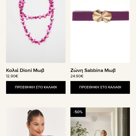
Κολιέ Dioni Μωβ
Ζώνη Sabbina Μωβ
12.90
€
24.90
€
ΠΡΟΣΘΗΚΗ ΣΤΟ ΚΑΛΑΘΙ
ΠΡΟΣΘΗΚΗ ΣΤΟ ΚΑΛΑΘΙ
Αυτό
-50%
το
προϊόν
έχει