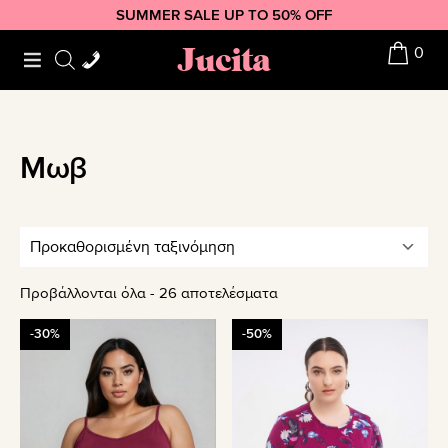
Skip
Skip
Skip
SUMMER SALE UP TO 50% OFF
to
to
to
Jucita
0
primary
main
footer
navigation
content
Μωβ
Προβάλλονται όλα - 26 αποτελέσματα
Αυτό
Αυτό
-30%
-50%
το
το
προϊόν
προϊόν
έχει
έχει
πολλαπλές
πολλαπλές
παραλλαγές.
παραλλαγές.