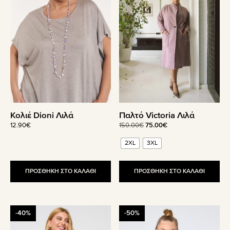
πολλαπλές
παραλλαγές.
Οι
επιλογές
μπορούν
να
επιλεγούν
στη
σελίδα
του
Κολιέ Dioni Λιλά
Παλτό Victoria Λιλά
προϊόντος
Original
Η
12.90
€
150.00
€
75.00
€
price
τρέχουσα
2XL
3XL
was:
τιμή
150.00€.
είναι:
75.00€.
ΠΡΟΣΘΗΚΗ ΣΤΟ ΚΑΛΑΘΙ
ΠΡΟΣΘΗΚΗ ΣΤΟ ΚΑΛΑΘΙ
Αυτό
Αυτό
-40%
-50%
το
το