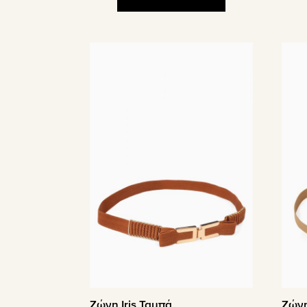
Ζώνη Iris Ταμπά
Ζώνη