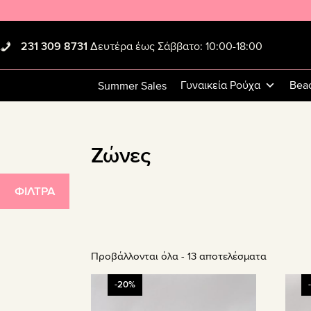
Skip
Skip
Skip
to
to
to
primary
main
footer
231 309 8731
Δευτέρα έως Σάββατο: 10:00-18:00
navigation
content
Γυναικεία Ρούχα
Bea
Summer Sales
Ζώνες
ΦΙΛΤΡΑ
Προβάλλονται όλα - 13 αποτελέσματα
-20%