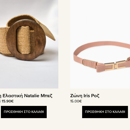
 Ελαστική Natalie Μπεζ
Ζώνη Iris Ροζ
Original
Η
€
15.90
€
15.00
€
price
τρέχουσα
was:
τιμή
ΠΡΟΣΘΗΚΗ ΣΤΟ ΚΑΛΑΘΙ
ΠΡΟΣΘΗΚΗ ΣΤΟ ΚΑΛΑΘΙ
19.90€.
είναι:
15.90€.