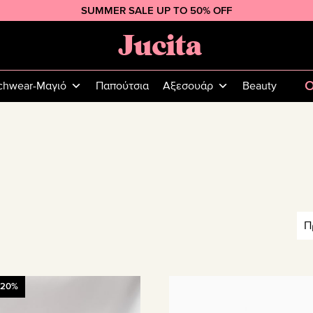
SUMMER SALE UP TO 50% OFF
Jucita
Plus
Size
O
chwear-Μαγιό
Παπούτσια
Αξεσουάρ
Beauty
Fashion
-20%