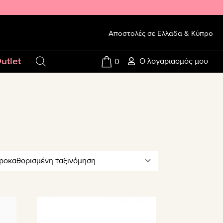
Αποστολές σε Ελλάδα & Κύπρο
utlet
Ο λογαριασμός μου
0