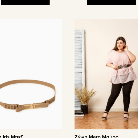
 Iris Μπεζ
Ζώνη Maro Μαύρο