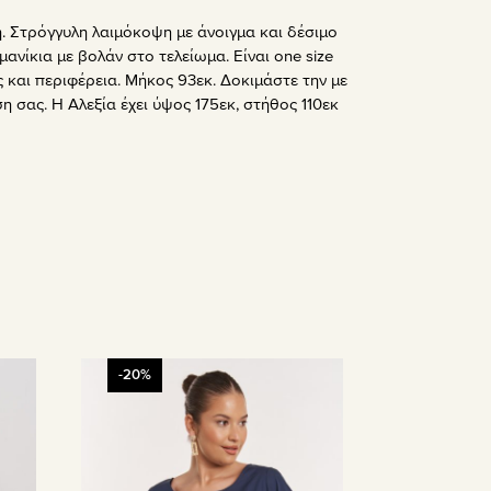
ή. Στρόγγυλη λαιμόκοψη με άνοιγμα και δέσιμο
μανίκια με βολάν στο τελείωμα. Είναι one size
 και περιφέρεια. Μήκος 93εκ. Δοκιμάστε την με
η σας. Η Αλεξία έχει ύψος 175εκ, στήθος 110εκ
Αυτό
-20%
το
προϊόν
έχει
πολλαπλές
παραλλαγές.