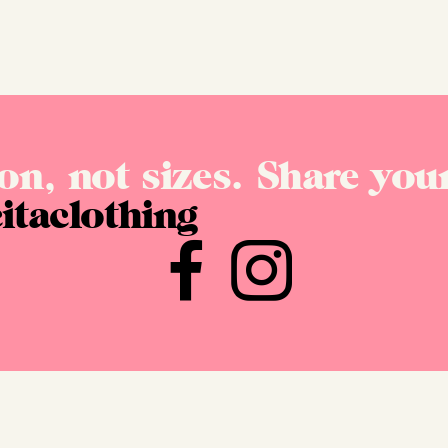
on, not sizes. Share your
itaclothing