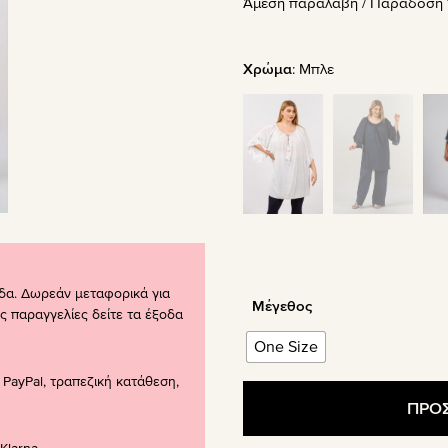
Άμεση παραλαβή / Παράδoση 1
was:
τιμή
34.90€.
είναι:
24.40€
Χρώμα
:
Μπλε
δα. Δωρεάν μεταφορικά για
Μέγεθος
ς παραγγελίες δείτε τα έξοδα
One Size
PayPal, τραπεζική κατάθεση,
ΠΡΟΣ