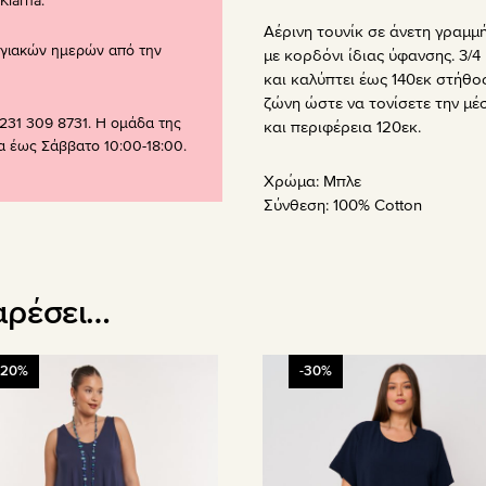
larna.
Αέρινη τουνίκ σε άνετη γραμμ
ογιακών ημερών από την
με κορδόνι ίδιας ύφανσης. 3/4 
και καλύπτει έως 140εκ στήθος
ζώνη ώστε να τονίσετε την μέσ
231 309 8731. Η ομάδα της
και περιφέρεια 120εκ.
ρα έως Σάββατο 10:00-18:00.
Χρώμα:
Μπλε
Σύνθεση:
100% Cotton
αρέσει…
Αυτό
-20%
-30%
το
όν
προϊόν
έχει
απλές
πολλαπλές
λαγές.
παραλλαγές.