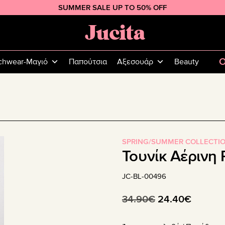
SUMMER SALE UP TO 50% OFF
Jucita
Plus
Size
O
chwear-Μαγιό
Παπούτσια
Αξεσουάρ
Beauty
Fashion
SPRING/SUMMER COLLECTI
Τουνίκ Αέρινη
JC-BL-00496
Original
Η
34.90
€
24.40
€
price
τρέχου