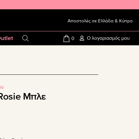
Αποστολές σε Ελλάδα & Κύπρο
utlet
Ο λογαριασμός μου
0
ON
 Rosie Μπλε
σα