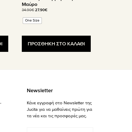
Μαύρο
Original
Η
34.90
€
27.90
€
price
τρέχουσα
One Size
was:
τιμή
34.90€.
είναι:
27.90€.
Ι
ΠΡΟΣΘΗΚΗ ΣΤΟ ΚΑΛΑΘΙ
Newsletter
-
Κάνε εγγραφή στο Newsletter της
Jucita για να μαθαίνεις πρώτη για
τα νέα και τις προσφορές μας.