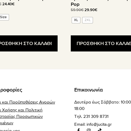
Pop
Original
Η
€
24.40
€
price
τρέχουσα
Original
Η
59.90
€
29.90
€
was:
τιμή
price
τρέχουσα
Size
XL
2XL
34.90€.
είναι:
was:
τιμή
24.40€.
59.90€.
είναι:
29.90€.
ΡΟΣΘΗΚΗ ΣΤΟ ΚΑΛΑΘΙ
ΠΡΟΣΘΗΚΗ ΣΤΟ ΚΑΛΑΘ
ροφορίες
Επικοινωνία
ι και Προϋποθέσεις Αγορών
Δευτέρα έως Σάββατο: 10:00
18:00
 Χρήσης και Πολιτική
στασίας Προσωπικών
Τηλ. 231 309 8731
ομένων
Email:
info@jucita.gr
αιρεία μας