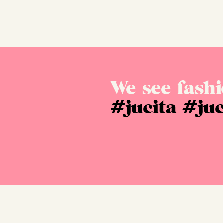
We see fashi
#jucita
#juc