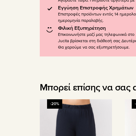
Αγοράστε τώρα. Πληρώστε αργότερα με K
Εγγύηση Επιστροφής Χρημάτων
Επιστροφές προϊόντων εντός 14 ημερολ
ημερομηνία παραλαβής.
Φιλική Εξυπηρέτηση
Επικοινωνήστε μαζί μας τηλεφωνικά στο 
Jucita βρίσκεται στη διάθεσή σας Δευτέ
Θα χαρούμε να σας εξυπηρετήσουμε.
Μπορεί επίσης να σας 
Αυτό
Αυτό
-20%
το
το
προϊόν
προϊ
έχει
έχει
πολλαπλές
πολλ
παραλλαγές.
παραλ