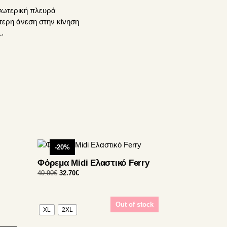
εσωτερική πλευρά
τερη άνεση στην κίνηση
.
Αυτό
-20%
το
Φόρεμα Midi Ελαστικό Ferry
προϊόν
Original
Η
40.90
€
32.70
€
έχει
price
τρέχουσα
πολλαπλές
was:
τιμή
παραλλαγές.
40.90€.
είναι:
Out of stock
XL
2XL
Οι
32.70€.
επιλογές