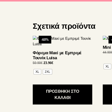
Σχετικά προϊόντα
Αυτό
Αυτό
-60%
το
το
Mini
προϊόν
προϊό
Φόρεμα Maxi με Εμπριμέ
44.90
έχει
έχει
Τουνίκ Luisa
πολλαπλές
πολλ
Original
Η
59.90
€
23.96
€
παραλλαγές.
παρα
XL
price
τρέχουσα
Οι
Οι
XL
2XL
was:
τιμή
επιλογές
επιλο
59.90€.
είναι:
23.96€.
μπορούν
μπορ
να
να
ΠΡΟΣΘΗΚΗ ΣΤΟ
επιλεγούν
επιλε
ΚΑΛΑΘΙ
στη
στη
σελίδα
σελίδ
του
του