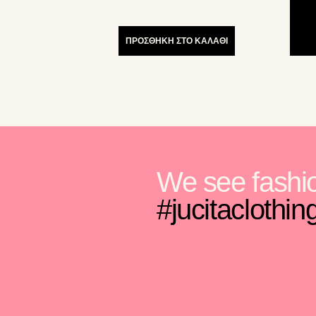
31.90€.
μπορούν
μπορ
να
να
επιλεγούν
επιλε
ΠΡΟΣΘΗΚΗ ΣΤΟ ΚΑΛΑΘΙ
στη
στη
σελίδα
σελίδ
του
του
προϊόντος
προϊό
We see fashio
#jucitaclothin