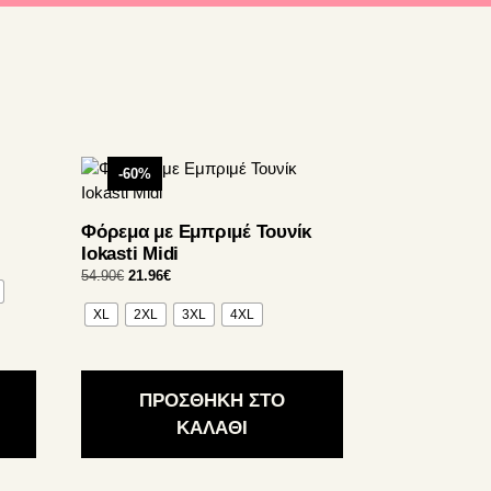
Αυτό
-60%
το
προϊόν
Φόρεμα με Εμπριμέ Τουνίκ
έχει
Iokasti Midi
πολλαπλές
Original
Η
54.90
€
21.96
€
παραλλαγές.
price
τρέχουσα
Οι
XL
2XL
3XL
4XL
was:
τιμή
επιλογές
54.90€.
είναι:
21.96€.
μπορούν
να
ΠΡΟΣΘΗΚΗ ΣΤΟ
επιλεγούν
ΚΑΛΑΘΙ
στη
σελίδα
του