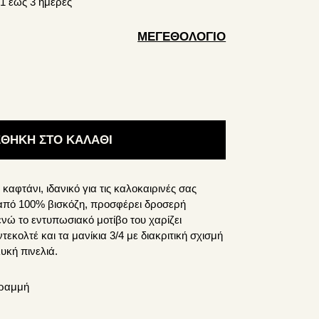
1 έως 3 ημέρες
ΜΕΓΕΘΟΛΌΓΙΟ
ΘΉΚΗ ΣΤΟ ΚΑΛΆΘΙ
καφτάνι, ιδανικό για τις καλοκαιρινές σας
από 100% βισκόζη, προσφέρει δροσερή
ενώ το εντυπωσιακό μοτίβο του χαρίζει
τεκολτέ και τα μανίκια 3/4 με διακριτική σχισμή
υκή πινελιά.
γραμμή