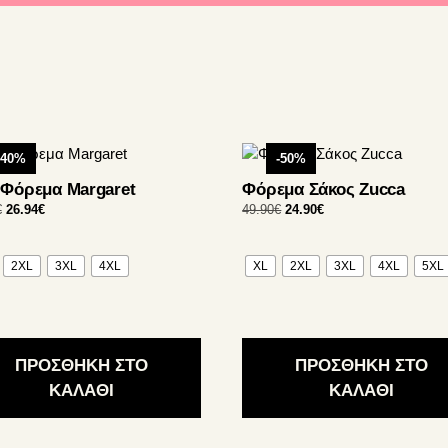
Αυτό
-40%
-50%
το
 Φόρεμα Margaret
Φόρεμα Σάκος Zucca
ν
προϊόν
Original
Η
Original
Η
€
26.94
€
49.90
€
24.90
€
έχει
price
τρέχουσα
price
τρέχουσα
απλές
πολλαπλές
was:
τιμή
was:
τιμή
λλαγές.
παραλλαγές.
44.90€.
είναι:
49.90€.
είναι:
2XL
3XL
4XL
XL
2XL
3XL
4XL
5XL
Οι
26.94€.
24.90€.
γές
επιλογές
ούν
μπορούν
να
ΠΡΟΣΘΗΚΗ ΣΤΟ
ΠΡΟΣΘΗΚΗ ΣΤΟ
γούν
επιλεγούν
ΚΑΛΑΘΙ
ΚΑΛΑΘΙ
στη
α
σελίδα
του