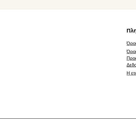
προϊόντος
προϊό
Footer
Πλ
Όροι
Όροι
Προ
Δεδ
Η ετ