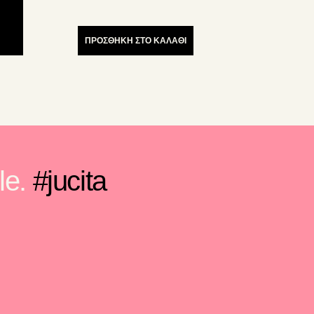
μπορούν
να
επιλεγούν
ΠΡΟΣΘΗΚΗ ΣΤΟ ΚΑΛΑΘΙ
στη
σελίδα
του
προϊόντος
le.
#jucita