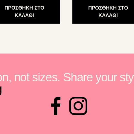
ούν
μπορούν
ΠΡΟΣΘΗΚΗ ΣΤΟ
ΠΡΟΣΘΗΚΗ ΣΤΟ
να
ΚΑΛΑΘΙ
ΚΑΛΑΘΙ
γούν
επιλεγούν
στη
α
σελίδα
του
ντος
προϊόντος
n, not sizes. Share your sty
g