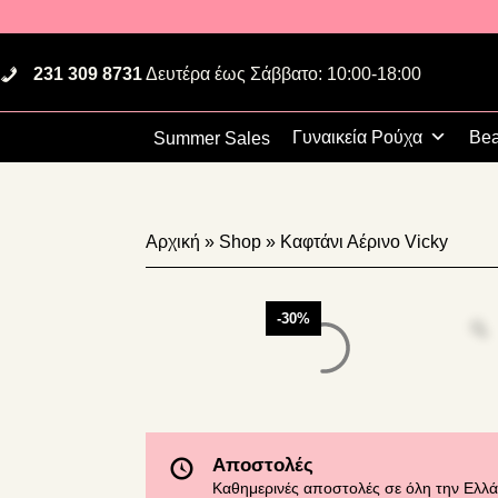
Skip
Skip
Skip
to
to
to
primary
main
footer
231 309 8731
Δευτέρα έως Σάββατο: 10:00-18:00
navigation
content
Γυναικεία Ρούχα
Bea
Summer Sales
Αρχική
»
Shop
»
Καφτάνι Αέρινο Vicky
-30%
Αποστολές
Καθημερινές αποστολές σε όλη την Ελλά