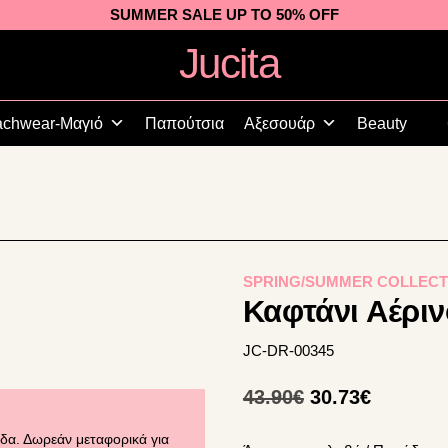
SUMMER SALE UP TO 50% OFF
Jucita
Plus
Size
chwear-Μαγιό
Παπούτσια
Αξεσουάρ
Beauty
Fashion
SPRING/SUMMER COLLECT
Καφτάνι Αέριν
JC-DR-00345
Original
Η
43.90
€
30.73
€
price
τρέχου
δα. Δωρεάν μεταφορικά για