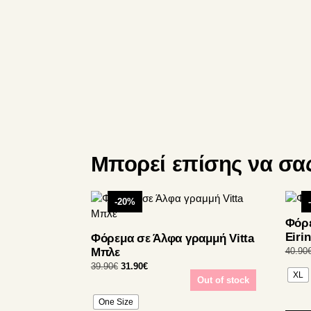
Μπορεί επίσης να σα
Αυτό
Αυτό
-20%
το
το
Φόρε
προϊόν
προϊό
Eirin
Φόρεμα σε Άλφα γραμμή Vitta
έχει
έχει
Μπλε
40.90
πολλαπλές
πολλ
Original
Η
39.90
€
31.90
€
παραλλαγές.
παρα
XL
price
τρέχουσα
Out of stock
Οι
Οι
was:
τιμή
One Size
επιλογές
επιλο
39.90€.
είναι: