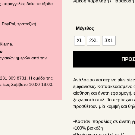
Άμεση παραλαβή / Παράδoση 
was:
τιμή
 παραγγελίες δείτε τα έξοδα
43.90€.
είναι:
30.73€.
 PayPal, τραπεζική
Μέγεθος
XL
2XL
3XL
Klarna.
ν
ογιακών ημερών από την
ΠΡΟΣ
 231 309 8731. Η ομάδα της
Ανάλαφρο και αέρινο plus size 
ρα έως Σάββατο 10:00-18:00.
εμφανίσεις. Κατασκευασμένο 
αίσθηση και άνετη εφαρμογή, 
ξεχωριστό στυλ. Το περίτεχνο ν
προσθέτουν μία κομψή και θηλ
•Καφτάνι παραλίας σε άνετη 
•100% βισκόζη
•Περίτεχνο ντεκολτέ σε V