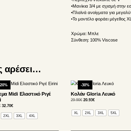
•Μανίκια 3/4 με σχισμή στην 
•Πλαϊνά ανοίγματα για μεγαλύ
•Το μοντέλο φοράει μέγεθος XL
Χρώμα:
Μπλε
Σύνθεση:
100% Viscose
ς αρέσει…
Αυτό
-20%
-30%
το
μα Midi Ελαστικό Ριγέ
Κολάν Gloria Λευκό
ν
προϊόν
i
Original
Η
29.90
€
20.93
€
έχει
price
τρέχουσα
Original
Η
€
32.70
€
απλές
πολλαπλές
was:
τιμή
price
τρέχουσα
XL
2XL
3XL
5XL
λλαγές.
παραλλαγές.
2XL
3XL
4XL
29.90€.
είναι:
was:
τιμή
Οι
20.93€.
40.90€.
είναι:
32.70€.
γές
επιλογές