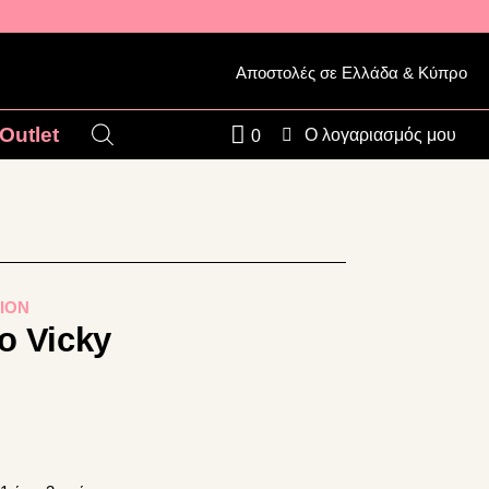
Αποστολές σε Ελλάδα & Κύπρο
Outlet
Ο λογαριασμός μου
0
ION
ο Vicky
σα