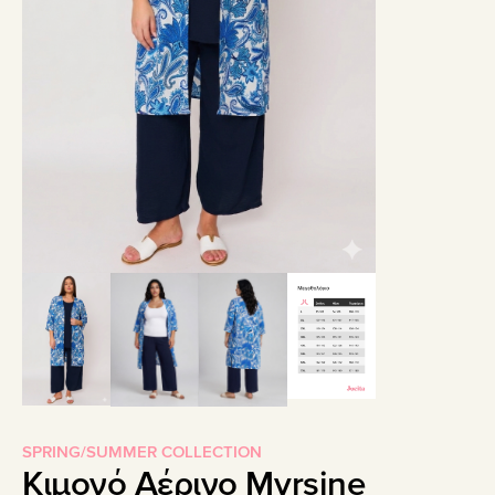
SPRING/SUMMER COLLECTION
Κιμονό Αέρινο Myrsine