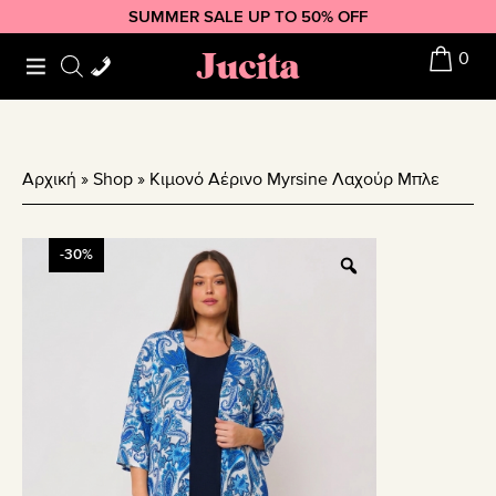
Skip
Skip
Skip
SUMMER SALE UP TO 50% OFF
to
to
to
Jucita
0
primary
main
footer
navigation
content
Αρχική
»
Shop
»
Κιμονό Αέρινο Myrsine Λαχούρ Μπλε
-30%