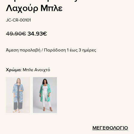
Λαχούρ Μπλε
JC-CR-00101
Original
Η
49.90
€
34.93
€
price
τρέχουσα
Άμεση παραλαβή / Παράδoση 1 έως 3 ημέρες
was:
τιμή
49.90€.
είναι:
34.93€.
Χρώμα
:
Μπλε Ανοιχτό
ΜΕΓΕΘΟΛΟΓΙΟ