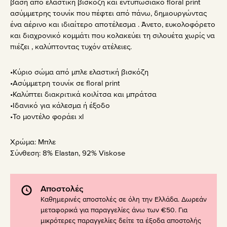
βάση από ελαστική βισκόζη και εντυπωσιακό floral print
ασύμμετρης τουνίκ που πέφτει από πάνω, δημιουργώντας
ένα αέρινο και ιδιαίτερο αποτέλεσμα . Άνετο, ευκολοφόρετο
και διαχρονικό κομμάτι που κολακεύει τη σιλουέτα χωρίς να
πιέζει , καλύπτοντας τυχόν ατέλειες.
•Κύριο σώμα από μπλε ελαστική βισκόζη
•Ασύμμετρη τουνίκ σε floral print
•Καλύπτει διακριτικά κοιλίτσα και μπράτσα
•Ιδανικό για κάλεσμα ή έξοδο
•Το μοντέλο φοράει xl
Χρώμα:
Μπλε
Σύνθεση:
8% Elastan, 92% Viskose
Αποστολές
Καθημερινές αποστολές σε όλη την Ελλάδα. Δωρεάν
μεταφορικά για παραγγελίες άνω των €50. Για
μικρότερες παραγγελίες δείτε τα έξοδα αποστολής