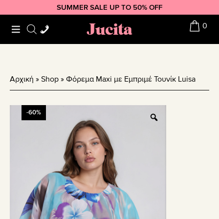
Skip
Skip
Skip
SUMMER SALE UP TO 50% OFF
to
to
to
Jucita
0
primary
main
footer
navigation
content
Αρχική
»
Shop
»
Φόρεμα Maxi με Εμπριμέ Τουνίκ Luisa
-60%