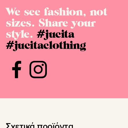
We see fashion, not
sizes. Share your
style.
#jucita
#jucitaclothing
Σχετικά προϊόντα