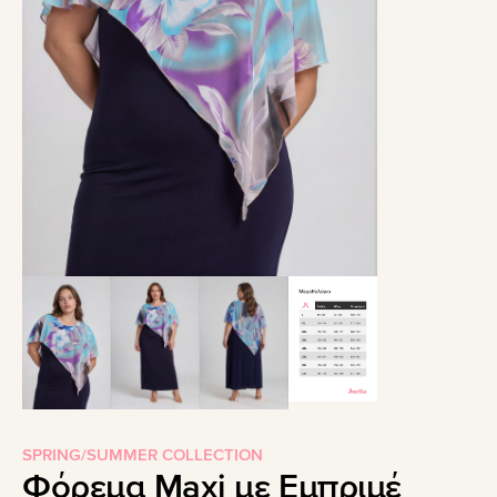
SPRING/SUMMER COLLECTION
Φόρεμα Maxi με Εμπριμέ