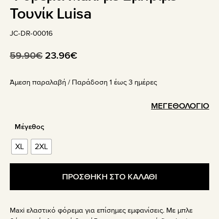
Τουνίκ Luisa
JC-DR-00016
Original
Η
59.90
€
23.96
€
price
τρέχουσα
Άμεση παραλαβή / Παράδoση 1 έως 3 ημέρες
was:
τιμή
59.90€.
είναι:
ΜΕΓΕΘΟΛΟΓΙΟ
23.96€.
Μέγεθος
XL
2XL
ΠΡΟΣΘΗΚΗ ΣΤΟ ΚΑΛΑΘΙ
Maxi ελαστικό φόρεμα για επίσημες εμφανίσεις. Με μπλε