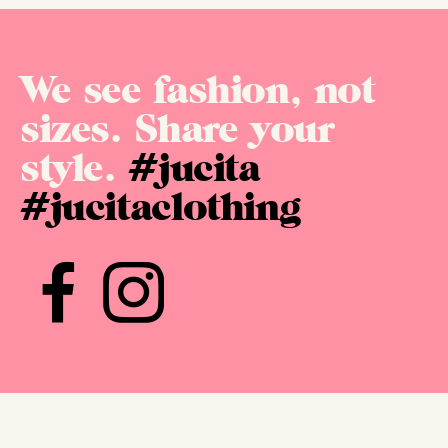
We see fashion, not
sizes. Share your
style.
#jucita
#jucitaclothing