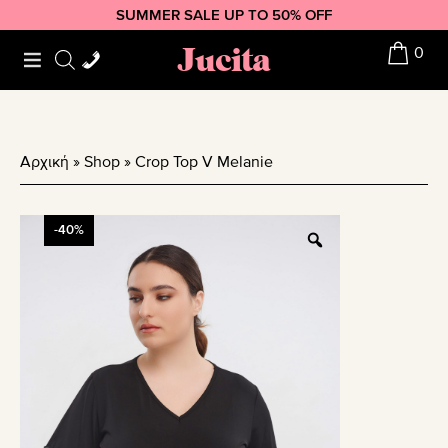
Skip
Skip
Skip
SUMMER SALE UP TO 50% OFF
to
to
to
Jucita
0
primary
main
footer
navigation
content
Αρχική
»
Shop
»
Crop Top V Melanie
-40%