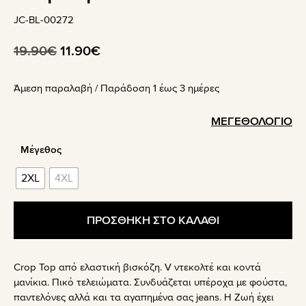
JC-BL-00272
Original
Η
19.90
€
11.90
€
price
τρέχουσα
Άμεση παραλαβή / Παράδoση 1 έως 3 ημέρες
was:
τιμή
19.90€.
είναι:
ΜΕΓΕΘΟΛΟΓΙΟ
11.90€.
Μέγεθος
2XL
4XL
ΠΡΟΣΘΗΚΗ ΣΤΟ ΚΑΛΑΘΙ
Crop Top από ελαστική βισκόζη. V ντεκολτέ και κοντά
μανίκια. Πικό τελειώματα. Συνδυάζεται υπέροχα με φούστα,
παντελόνες αλλά και τα αγαπημένα σας jeans. Η Ζωή έχει