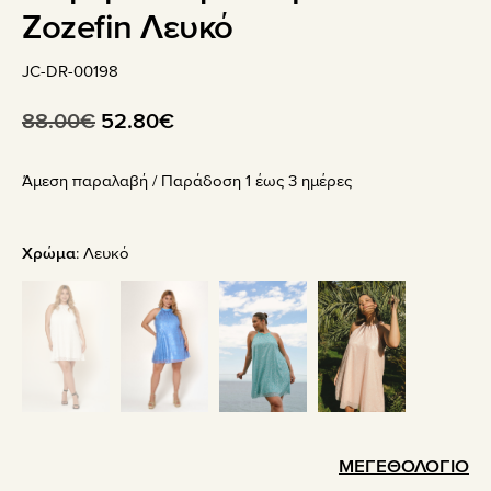
Zozefin Λευκό
JC-DR-00198
Original
Η
88.00
€
52.80
€
price
τρέχουσα
Άμεση παραλαβή / Παράδoση 1 έως 3 ημέρες
was:
τιμή
88.00€.
είναι:
52.80€.
Χρώμα
:
Λευκό
ΜΕΓΕΘΟΛΟΓΙΟ