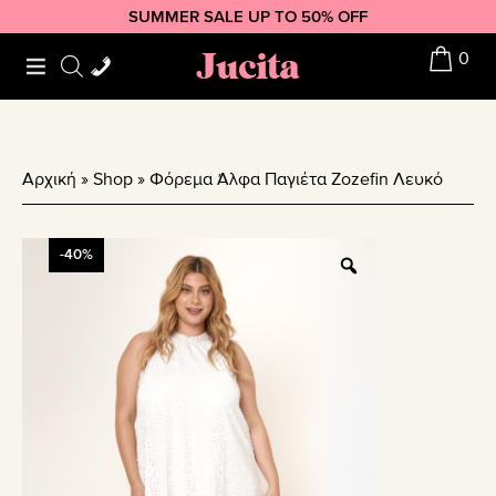
Skip
Skip
Skip
SUMMER SALE UP TO 50% OFF
to
to
to
Jucita
0
primary
main
footer
navigation
content
Αρχική
»
Shop
»
Φόρεμα Άλφα Παγιέτα Zozefin Λευκό
-40%