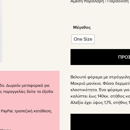
Άμεση παραλαβή / Παράδoση 1
was:
τιμή
45.00€.
είναι:
22.50€
Μέγεθος
One Size
ΠΡΟΣ
Βελουτέ φόρεμα με στρόγγυλη λ
Μακριά μανίκια. Φάσα δερματί
δα. Δωρεάν μεταφορικά για
ελαστικότητα. Ένα φόρεμα για 
ς παραγγελίες δείτε τα έξοδα
καλύπτει έως 140εκ. στήθος κα
Αλεξία έχει ύψος 1,75, στήθος 1
PayPal, τραπεζική κατάθεση,