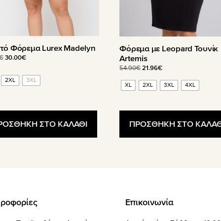
του
όντος
προϊόντος
τό Φόρεμα Lurex Madelyn
Φόρεμα με Leopard Τουνίκ
Artemis
Original
Η
€
30.00
€
price
τρέχουσα
Original
Η
54.90
€
21.96
€
was:
τιμή
price
τρέχουσα
2XL
3XL
50.00€.
είναι:
XL
2XL
3XL
4XL
was:
τιμή
30.00€.
54.90€.
είναι:
21.96€.
ΡΟΣΘΗΚΗ ΣΤΟ ΚΑΛΑΘΙ
ΠΡΟΣΘΗΚΗ ΣΤΟ ΚΑΛΑΘ
ροφορίες
Επικοινωνία