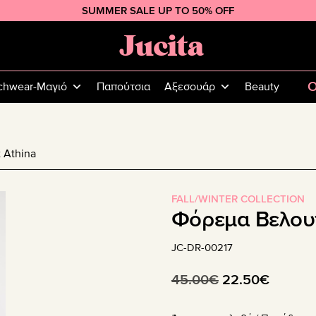
SUMMER SALE UP TO 50% OFF
Jucita
Plus
Size
O
chwear-Μαγιό
Παπούτσια
Αξεσουάρ
Beauty
Fashion
 Athina
FALL/WINTER COLLECTION
Φόρεμα Βελουτ
JC-DR-00217
Original
Η
45.00
€
22.50
€
price
τρέχου