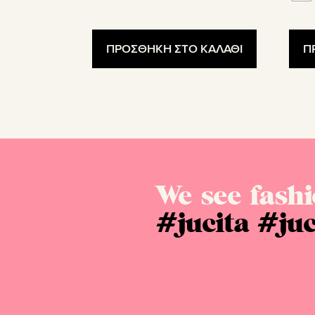
24.00€.
ΠΡΟΣΘΗΚΗ ΣΤΟ ΚΑΛΑΘΙ
Π
We see fashi
#jucita
#juc