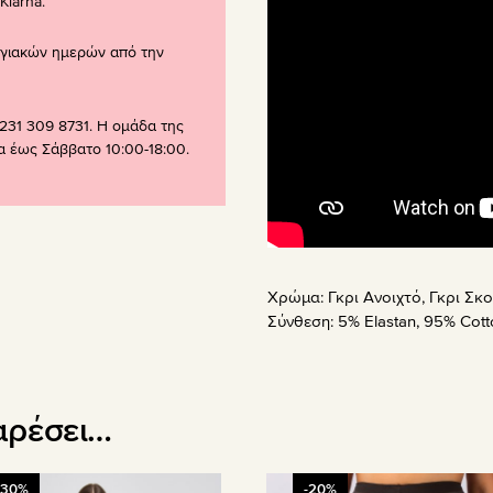
larna.
ογιακών ημερών από την
231 309 8731. Η ομάδα της
ρα έως Σάββατο 10:00-18:00.
Χρώμα:
Γκρι Ανοιχτό
,
Γκρι Σκ
Σύνθεση:
5% Elastan, 95% Cott
αρέσει…
Αυτό
-30%
-20%