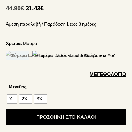
Original
Η
44.90
€
31.43
€
price
τρέχουσα
Άμεση παραλαβή / Παράδoση 1 έως 3 ημέρες
was:
τιμή
44.90€.
είναι:
31.43€.
Χρώμα
:
Μαύρο
ΜΕΓΕΘΟΛΟΓΙΟ
Μέγεθος
XL
2XL
3XL
ΠΡΟΣΘΗΚΗ ΣΤΟ ΚΑΛΑΘΙ