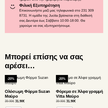
Φιλική Εξυπηρέτηση
Επικοινωνήστε μαζί μας τηλεφωνικά στο 231 309
8731. Η ομάδα της Jucita βρίσκεται στη διάθεσή
σας Δευτέρα έως Σάββατο 10:00-18:00. Θα
χαρούμε να σας εξυπηρετήσουμε.
Μπορεί επίσης να σας
αρέσει…
Αυτό
Αυτό
-20%
-20%
το
το
προϊόν
προϊόν
Ολόσωμη Φόρμα Suzan
Φόρεμα σε Άλφα γραμμή
έχει
έχει
Μαύρο
Vitta Μαύρο
πολλαπλές
πολλαπλές
Original
Η
Original
Η
39.90
€
31.90
€
39.90
€
31.90
€
παραλλαγές.
παραλλαγές.
price
τρέχουσα
price
τρέχουσα