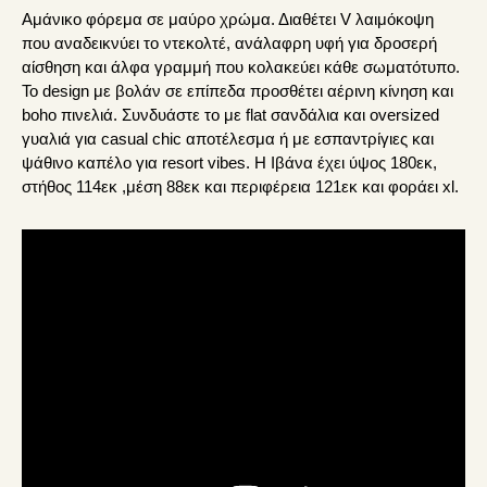
Αμάνικο φόρεμα σε μαύρο χρώμα. Διαθέτει V λαιμόκοψη
που αναδεικνύει το ντεκολτέ, ανάλαφρη υφή για δροσερή
αίσθηση και άλφα γραμμή που κολακεύει κάθε σωματότυπο.
Το design με βολάν σε επίπεδα προσθέτει αέρινη κίνηση και
boho πινελιά. Συνδυάστε το με flat σανδάλια και oversized
γυαλιά για casual chic αποτέλεσμα ή με εσπαντρίγιες και
ψάθινο καπέλο για resort vibes. Η Ιβάνα έχει ύψος 180εκ,
στήθος 114εκ ,μέση 88εκ και περιφέρεια 121εκ και φοράει xl.