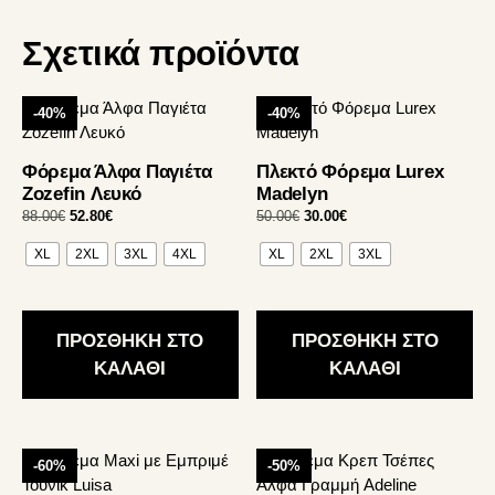
Σχετικά προϊόντα
Αυτό
Αυτό
-40%
-40%
το
το
προϊόν
προϊόν
Φόρεμα Άλφα Παγιέτα
Πλεκτό Φόρεμα Lurex
έχει
έχει
Zozefin Λευκό
Madelyn
πολλαπλές
πολλαπλές
Original
Η
Original
Η
88.00
€
52.80
€
50.00
€
30.00
€
παραλλαγές.
παραλλαγές.
price
τρέχουσα
price
τρέχουσα
Οι
Οι
XL
2XL
3XL
4XL
XL
2XL
3XL
was:
τιμή
was:
τιμή
επιλογές
επιλογές
88.00€.
είναι:
50.00€.
είναι:
52.80€.
30.00€.
μπορούν
μπορούν
να
να
ΠΡΟΣΘΗΚΗ ΣΤΟ
ΠΡΟΣΘΗΚΗ ΣΤΟ
επιλεγούν
επιλεγούν
ΚΑΛΑΘΙ
ΚΑΛΑΘΙ
στη
στη
σελίδα
σελίδα
του
του
προϊόντος
προϊόντος
Αυτό
Αυτό
-60%
-50%
το
το