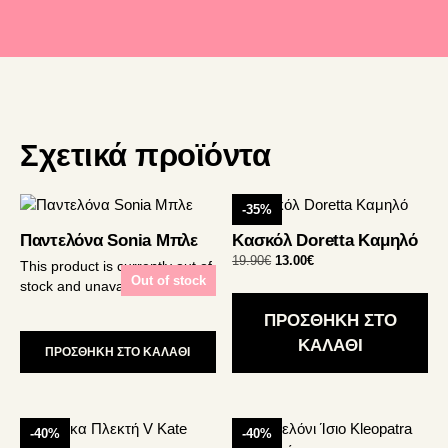
Σχετικά προϊόντα
-35%
Παντελόνα Sonia Μπλε
Κασκόλ Doretta Καμηλό
Original
Η
19.90
€
13.00
€
This product is currently out of
price
τρέχουσα
Out of stock
stock and unavailable.
was:
τιμή
19.90€.
είναι:
ΠΡΟΣΘΗΚΗ ΣΤΟ
13.00€.
ΚΑΛΑΘΙ
ΠΡΟΣΘΗΚΗ ΣΤΟ ΚΑΛΑΘΙ
Αυτό
Αυτό
-40%
-40%