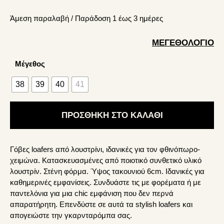
price
τρέχουσα
Άμεση παραλαβή / Παράδoση 1 έως 3 ημέρες
was:
τιμή
39.90€.
είναι:
ΜΕΓΕΘΟΛΌΓΙΟ
27.93€.
Μέγεθος
38
39
40
41
ΠΡΟΣΘΉΚΗ ΣΤΟ ΚΑΛΆΘΙ
Γόβες loafers από λουστρίνι, ιδανικές για τον φθινόπωρο-
χειμώνα. Κατασκευασμένες από ποιοτικό συνθετικό υλικό
λουστρίν. Στένη φόρμα. Ύψος τακουνιού 6cm. Ιδανικές για
καθημερινές εμφανίσεις. Συνδυάστε τις με φορέματα ή με
παντελόνια για μια chic εμφάνιση που δεν περνά
απαρατήρητη. Επενδύστε σε αυτά τα stylish loafers και
απογειώστε την γκαρνταρόμπα σας.