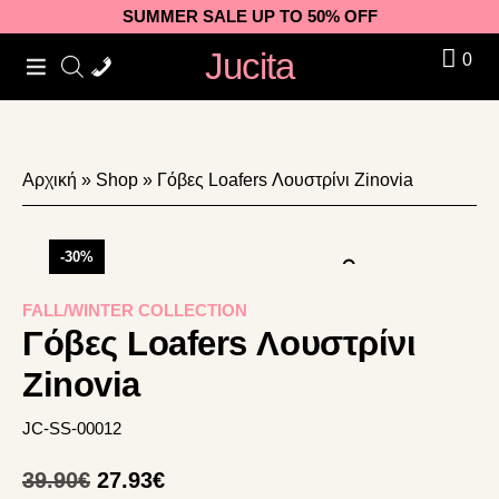
Skip
Skip
Skip
SUMMER SALE UP TO 50% OFF
to
to
to
Jucita
0
primary
main
footer
navigation
content
Αρχική
»
Shop
»
Γόβες Loafers Λουστρίνι Zinovia
-30%
FALL/WINTER COLLECTION
Γόβες Loafers Λουστρίνι
Zinovia
JC-SS-00012
Original
Η
39.90
€
27.93
€