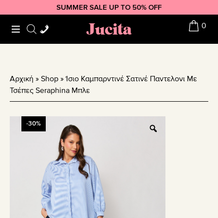
Skip
Skip
Skip
SUMMER SALE UP TO 50% OFF
to
to
to
Jucita
0
primary
main
footer
navigation
content
Αρχική
»
Shop
»
Ίσιο Καμπαρντινέ Σατινέ Παντελονι Με
Τσέπες Seraphina Μπλε
-30%