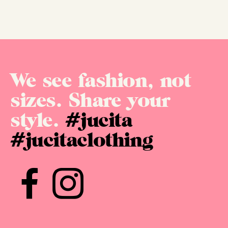
We see fashion, not
sizes. Share your
style.
#jucita
#jucitaclothing