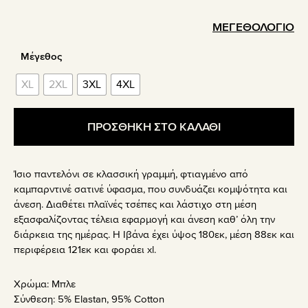
ΜΕΓΕΘΟΛΟΓΙΟ
Μέγεθος
XL
2XL
3XL
4XL
ΠΡΟΣΘΗΚΗ ΣΤΟ ΚΑΛΑΘΙ
Ίσιο παντελόνι σε κλασσική γραμμή, φτιαγμένο από
καμπαρντινέ σατινέ ύφασμα, που συνδυάζει κομψότητα και
άνεση. Διαθέτει πλαϊνές τσέπες και λάστιχο στη μέση
εξασφαλίζοντας τέλεια εφαρμογή και άνεση καθ’ όλη την
διάρκεια της ημέρας. Η Ιβάνα έχει ύψος 180εκ, μέση 88εκ και
περιφέρεια 121εκ και φοράει xl.
Χρώμα:
Μπλε
Σύνθεση:
5% Elastan, 95% Cotton