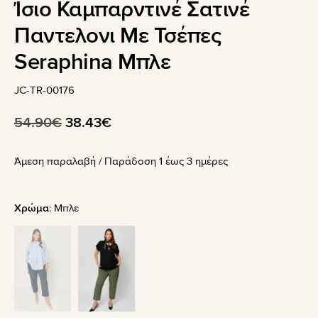
Ίσιο Καμπαρντινέ Σατινέ
Παντελονι Με Τσέπες
Seraphina Μπλε
JC-TR-00176
Original
Η
54.90
€
38.43
€
price
τρέχουσα
Άμεση παραλαβή / Παράδoση 1 έως 3 ημέρες
was:
τιμή
54.90€.
είναι:
38.43€.
Χρώμα
:
Μπλε