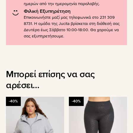
ημερών από την ημερομηνία παραλαβής.
Φιλική Εξυπηρέτηση
Επικοινωνήστε μαζί μας τηλεφωνικά στο 231 309
8731. Η ομάδα της Jucita βρίσκεται στη διάθεσή σας
Δευτέρα έως Σάββατο 10:00-18:00. Θα χαρούμε να
σας εξυπηρετήσουμε.
Μπορεί επίσης να σας
αρέσει…
Αυτό
Αυτό
-40%
-40%
το
το
προϊόν
προϊόν
έχει
έχει
πολλαπλές
πολλαπλές
παραλλαγές.
παραλλαγές.