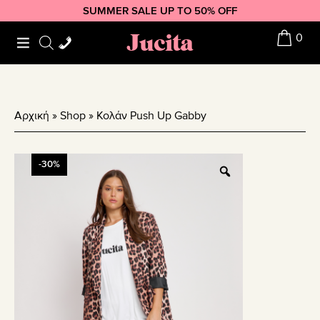
Skip
Skip
Skip
SUMMER SALE UP TO 50% OFF
to
to
to
Jucita
0
primary
main
footer
navigation
content
Αρχική
»
Shop
»
Κολάν Push Up Gabby
-30%