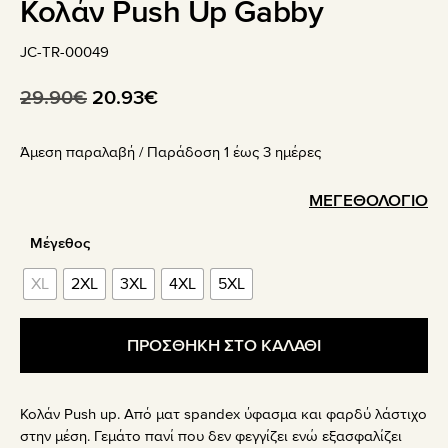
Κολάν Push Up Gabby
JC-TR-00049
Original
Η
29.90
€
20.93
€
price
τρέχουσα
Άμεση παραλαβή / Παράδoση 1 έως 3 ημέρες
was:
τιμή
29.90€.
είναι:
ΜΕΓΕΘΟΛΟΓΙΟ
20.93€.
Μέγεθος
XL
2XL
3XL
4XL
5XL
ΠΡΟΣΘΗΚΗ ΣΤΟ ΚΑΛΑΘΙ
Κολάν Push up. Από ματ spandex ύφασμα και φαρδύ λάστιχο
στην μέση. Γεμάτο πανί που δεν φεγγίζει ενώ εξασφαλίζει