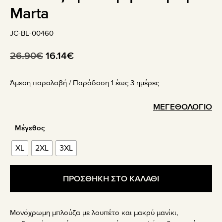
Marta
JC-BL-00460
Original
Η
26.90
€
16.14
€
price
τρέχουσα
Άμεση παραλαβή / Παράδoση 1 έως 3 ημέρες
was:
τιμή
26.90€.
είναι:
ΜΕΓΕΘΟΛΟΓΙΟ
16.14€.
Μέγεθος
XL
2XL
3XL
ΠΡΟΣΘΗΚΗ ΣΤΟ ΚΑΛΑΘΙ
Μονόχρωμη μπλούζα με λουπέτο και μακρύ μανίκι,