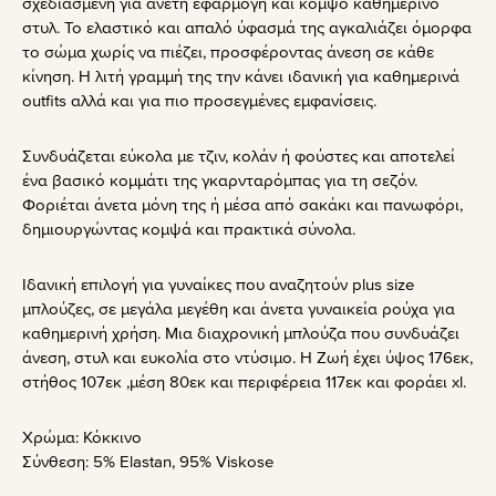
σχεδιασμένη για άνετη εφαρμογή και κομψό καθημερινό
στυλ. Το ελαστικό και απαλό ύφασμά της αγκαλιάζει όμορφα
το σώμα χωρίς να πιέζει, προσφέροντας άνεση σε κάθε
κίνηση. Η λιτή γραμμή της την κάνει ιδανική για καθημερινά
outfits αλλά και για πιο προσεγμένες εμφανίσεις.
Συνδυάζεται εύκολα με τζιν, κολάν ή φούστες και αποτελεί
ένα βασικό κομμάτι της γκαρνταρόμπας για τη σεζόν.
Φοριέται άνετα μόνη της ή μέσα από σακάκι και πανωφόρι,
δημιουργώντας κομψά και πρακτικά σύνολα.
Ιδανική επιλογή για γυναίκες που αναζητούν plus size
μπλούζες, σε μεγάλα μεγέθη και άνετα γυναικεία ρούχα για
καθημερινή χρήση. Μια διαχρονική μπλούζα που συνδυάζει
άνεση, στυλ και ευκολία στο ντύσιμο. Η Ζωή έχει ύψος 176εκ,
στήθος 107εκ ,μέση 80εκ και περιφέρεια 117εκ και φοράει xl.
Χρώμα:
Κόκκινο
Σύνθεση:
5% Elastan, 95% Viskose