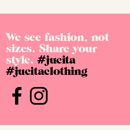
We see fashion, not
sizes. Share your
style.
#jucita
#jucitaclothing