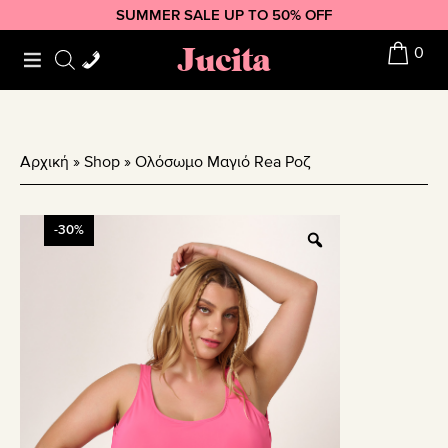
Skip
Skip
Skip
SUMMER SALE UP TO 50% OFF
to
to
to
Jucita
0
primary
main
footer
navigation
content
Αρχική
»
Shop
»
Ολόσωμο Μαγιό Rea Ροζ
-30%