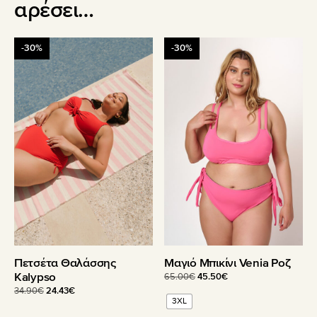
αρέσει…
-30%
-30%
Μαγιό Μπικίνι Venia Ροζ
Πετσέτα Θαλάσσης
Kalypso
Original
Η
65.00
€
45.50
€
price
τρέχουσα
Original
Η
34.90
€
24.43
€
3XL
was:
τιμή
price
τρέχουσα
65.00€.
είναι: