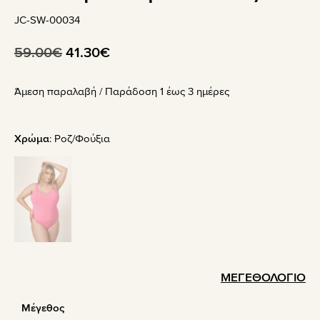
JC-SW-00034
Original
Η
59.00
€
41.30
€
price
τρέχουσα
Άμεση παραλαβή / Παράδoση 1 έως 3 ημέρες
was:
τιμή
59.00€.
είναι:
41.30€.
Χρώμα
:
Ροζ/Φούξια
ΜΕΓΕΘΟΛΟΓΙΟ
Μέγεθος