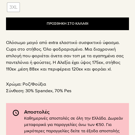
3XL
ΠΡΟΣΘΗΚΗ ΣΤΟ ΚΑΛΑΘΙ
Ολόσωμο μαγιό από extra ελαστικό συσφικτικό ύφασμα.
Cups στο στήθος. Όλο φοδραρισμένο. Μια διαχρονική
επιλογή που φοριέται άνετα σαν τοπ με τα αγαπημένα σας
παντελόνια ή φούστες. Η Αλεξία έχει ύψος 175εκ, στήθος
110εκ ,μέση 88εκ και περιφέρεια 120εκ και φοράει xl.
Χρώμα:
Ροζ/Φούξια
Σύνθεση:
30% Spandex, 70% Pes
Αποστολές
Καθημερινές αποστολές σε όλη την Ελλάδα. Δωρεάν
μεταφορικά για παραγγελίες άνω των €50. Για
μικρότερες παραγγελίες δείτε τα έξοδα αποστολής