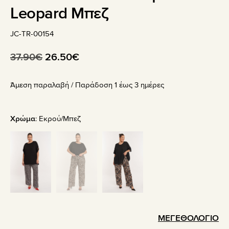
Leopard Μπεζ
JC-TR-00154
Original
Η
37.90
€
26.50
€
price
τρέχουσα
Άμεση παραλαβή / Παράδoση 1 έως 3 ημέρες
was:
τιμή
37.90€.
είναι:
26.50€.
Χρώμα
:
Εκρού/Μπεζ
ΜΕΓΕΘΟΛΟΓΙΟ