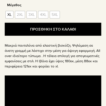
Μέγεθος
XL
2XL
3XL
4XL
5XL
ΠΡΟΣΘΗΚΗ ΣΤΟ ΚΑΛΑΘΙ
Μακριά παντελόνα από ελαστική βισκόζη. Ψηλόμεση σε
άνετη γραμμή με λάστιχο στην μέση για άψογη εφαρμογή. All
over ιδιαίτερο τύπωμα . Η τέλεια επιλογή για απογευματινές
εμφανίσεις με στιλ. Η Ιβάνα έχει ύψος 180εκ, μέση 88εκ και
περιφέρεια 121εκ και φοράει το xl.