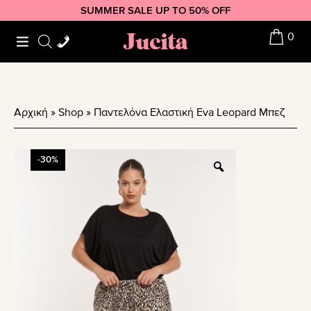
Skip
Skip
Skip
SUMMER SALE UP TO 50% OFF
to
to
to
Jucita
0
primary
main
footer
navigation
content
Αρχική
»
Shop
»
Παντελόνα Ελαστική Eva Leopard Μπεζ
-30%