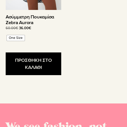
σελίδα
του
Ασύμμετρη Πουκαμίσα
προϊόντος
Zebra Aurora
Original
Η
60.00
€
36.00
€
price
τρέχουσα
One Size
was:
τιμή
60.00€.
είναι:
36.00€.
ΠΡΟΣΘΗΚΗ ΣΤΟ
ΚΑΛΑΘΙ
We see fashion, not