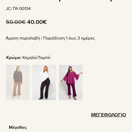
JC-TR-00134
Original
Η
50.00
€
40.00
€
price
τρέχουσα
Άμεση παραλαβή / Παράδoση 1 έως 3 ημέρες
was:
τιμή
50.00€.
είναι:
40.00€.
Χρώμα
:
Καμηλό/Ταμπά
ΜΕΓΕΘΟΛΟΓΙΟ
Μέγεθος