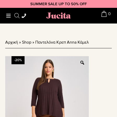
Skip
Skip
Skip
SUMMER SALE UP TO 50% OFF
to
to
to
Jucita
0
primary
main
footer
navigation
content
Αρχική
»
Shop
»
Παντελόνα Κρεπ Anna Κάμελ
-20%