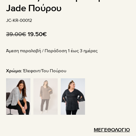
Jade Πούρου
JC-KR-00012
Original
Η
39.00
€
19.50
€
price
τρέχουσα
Άμεση παραλαβή / Παράδoση 1 έως 3 ημέρες
was:
τιμή
39.00€.
είναι:
19.50€.
Χρώμα
:
Έλεφαντ/Του Πούρου
ΜΕΓΕΘΟΛΟΓΙΟ