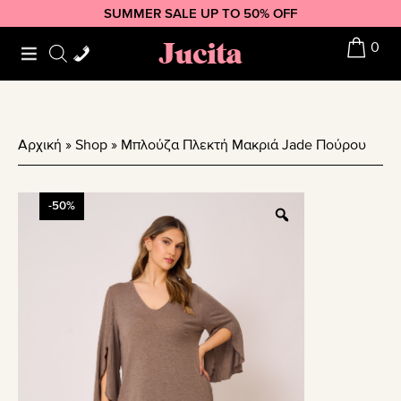
Skip
Skip
Skip
SUMMER SALE UP TO 50% OFF
to
to
to
Jucita
0
primary
main
footer
navigation
content
Αρχική
»
Shop
»
Μπλούζα Πλεκτή Μακριά Jade Πούρου
-50%