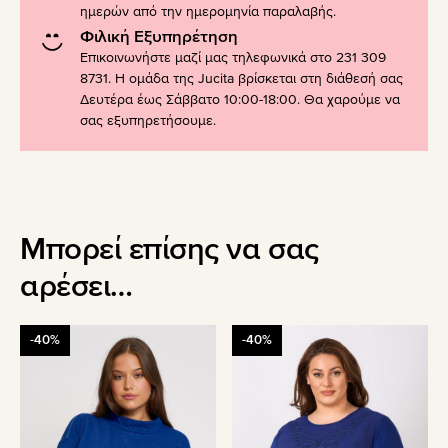
ημερών από την ημερομηνία παραλαβής.
Φιλική Εξυπηρέτηση
Επικοινωνήστε μαζί μας τηλεφωνικά στο 231 309
8731. Η ομάδα της Jucita βρίσκεται στη διάθεσή σας
Δευτέρα έως Σάββατο 10:00-18:00. Θα χαρούμε να
σας εξυπηρετήσουμε.
Μπορεί επίσης να σας
αρέσει…
Αυτό
Αυτό
-40%
-40%
το
το
προϊόν
προϊόν
έχει
έχει
πολλαπλές
πολλαπλές
παραλλαγές.
παραλλαγές.