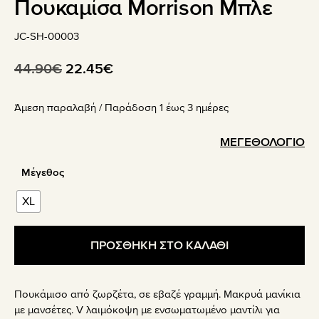
Πουκαμίσα Morrison Μπλε
JC-SH-00003
Original
Η
44.90
€
22.45
€
price
τρέχουσα
Άμεση παραλαβή / Παράδoση 1 έως 3 ημέρες
was:
τιμή
44.90€.
είναι:
ΜΕΓΕΘΟΛΟΓΙΟ
22.45€.
Μέγεθος
XL
ΠΡΟΣΘΗΚΗ ΣΤΟ ΚΑΛΑΘΙ
Πουκάμισο από ζωρζέτα, σε εβαζέ γραμμή. Μακρυά μανίκια
με μανσέτες. V λαιμόκοψη με ενσωματωμένο μαντίλι για