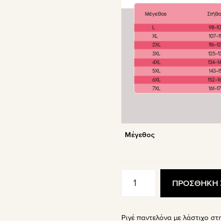
Μέγεθος
Ριγέ
ΠΡΟΣΘΗΚΗ 
Παντελόνα
με
Λάστιχο
Adele
Ριγέ παντελόνα με λάστιχο στη