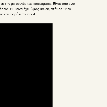
 την με τουνίκ και πουκάμισες. Είναι one size
έρεια. Η Ιβάνα έχει ύψος 180εκ, στήθος 114εκ
κ και φοράει το xl/2xl.