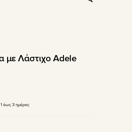
α με Λάστιχο Adele
σα
1 έως 3 ημέρες
.