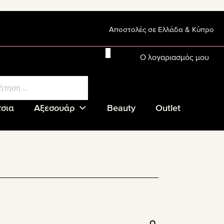
Αποστολές σε Ελλάδα & Κύπρο
0
0.00
€
Ο λογαριασμός μου
ucts
ch
σια
Αξεσουάρ
Beauty
Outlet