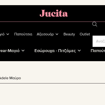
Jucita
Plus
Size
Fashion
Prod
γιό
Παπούτσια
Αξεσουάρ
Beauty
Outlet
sear
ear-Μαγιό
Εσώρουχα - Πιτζάμες
Παπούτ
 Adele Μαύρο