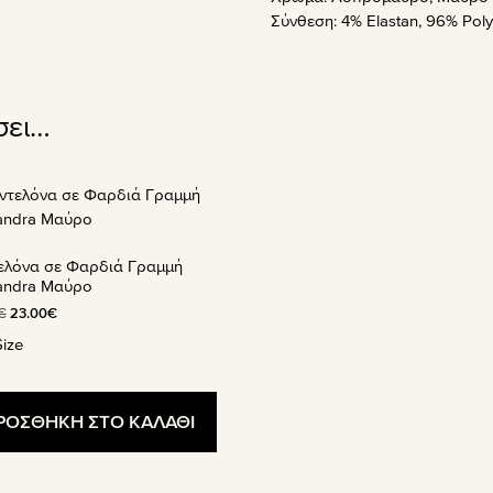
Σύνθεση:
4% Elastan, 96% Poly
σει…
όν
ελόνα σε Φαρδιά Γραμμή
απλές
andra Μαύρο
λαγές.
Original
Η
€
23.00
€
price
τρέχουσα
ize
γές
was:
τιμή
ούν
32.90€.
είναι:
23.00€.
ΡΟΣΘΗΚΗ ΣΤΟ ΚΑΛΑΘΙ
γούν
α