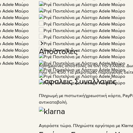
Αποστολές
Καθημερινές αποστολές σε όλη την Ελλάδα. Δω
άνω των €50. Για μικρότερες παραγγελίες δεί
Ασφαλείς Συναλλαγές
Πληρωμή με πιστωτική/χρεωστική κάρτα, PayPa
αντικαταβολή.
Αγοράστε τώρα. Πληρώστε αργότερα με Klarna