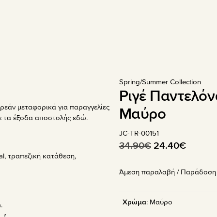
Spring/Summer Collection
Ριγέ Παντελόν
ρεάν μεταφορικά για παραγγελίες
Μαύρο
τε τα έξοδα αποστολής
εδώ
.
JC-TR-00151
Original
Η
34.90
€
24.40
€
l, τραπεζική κατάθεση,
price
τρέχου
Άμεση παραλαβή / Παράδoση 
was:
τιμή
34.90€.
είναι:
24.40€
Χρώμα
:
Μαύρο
.