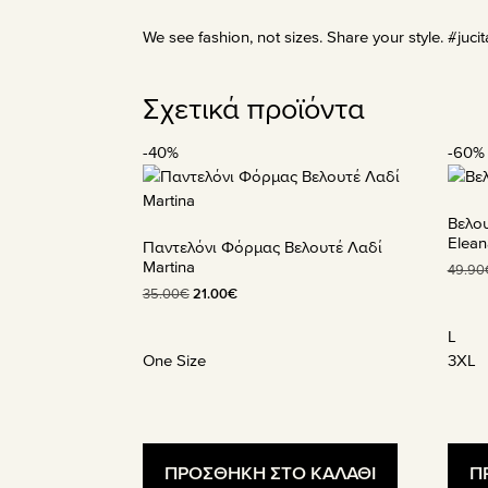
προϊόντος
προϊ
We see fashion, not sizes. Share your style.
#jucit
Σχετικά προϊόντα
-40%
-60%
Αυτό
Αυτό
το
το
προϊόν
προϊ
Βελο
έχει
έχει
Elean
Παντελόνι Φόρμας Βελουτέ Λαδί
πολλαπλές
πολλ
Martina
49.90
παραλλαγές.
παραλ
Original
Η
35.00
€
21.00
€
Οι
Οι
price
τρέχουσα
επιλογές
επιλο
was:
τιμή
L
μπορούν
μπορ
35.00€.
είναι:
One Size
3XL
να
να
21.00€.
επιλεγούν
επιλε
στη
στη
σελίδα
σελίδ
ΠΡΟΣΘΗΚΗ ΣΤΟ ΚΑΛΑΘΙ
Π
του
του