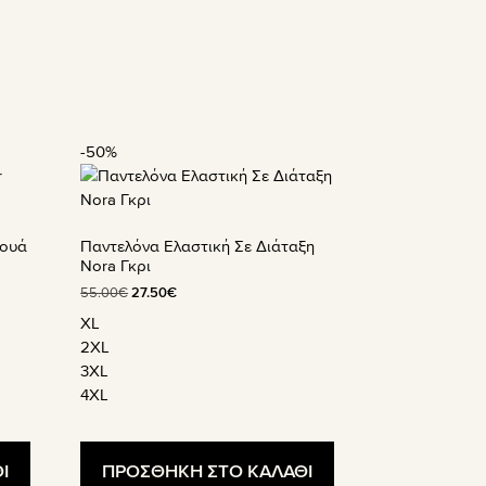
-50%
Αυτό
το
προϊόν
έχει
Ρουά
Παντελόνα Ελαστική Σε Διάταξη
πολλαπλές
Nora Γκρι
παραλλαγές.
Original
Η
55.00
€
27.50
€
Οι
price
τρέχουσα
XL
επιλογές
was:
τιμή
2XL
μπορούν
55.00€.
είναι:
3XL
να
27.50€.
4XL
επιλεγούν
στη
σελίδα
Ι
ΠΡΟΣΘΗΚΗ ΣΤΟ ΚΑΛΑΘΙ
του