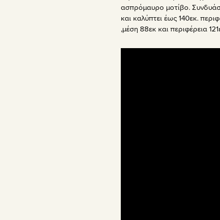
Μαύρο
ασπρόμαυρο μοτίβο. Συνδυάστε
ποσότητα
και καλύπτει έως 140εκ. περιφ
,μέση 88εκ και περιφέρεια 121ε