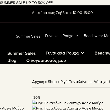
Skip
Skip
Skip
SUMMER SALE UP TO 50% OFF
to
to
to
231 309 8731
Δευτέρα έως Σάββατο: 10:00-18:00
primary
main
footer
navigation
content
Γυναικεία Ρούχα
Beachwear-Μα
Summer Sales
Γυναικεία Ρούχα
Beachw
Summer Sales
Blog
Ο λογαριασμός μου
Αρχική
»
Shop
»
Ριγέ Παντελόνα με Λάστιχο
-30%