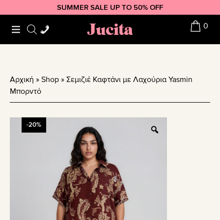
Skip
Skip
Skip
SUMMER SALE UP TO 50% OFF
to
to
to
Jucita
0
primary
main
footer
navigation
content
Αρχική
»
Shop
»
Σεμιζιέ Καφτάνι με Λαχούρια Yasmin
Μπορντό
-20%