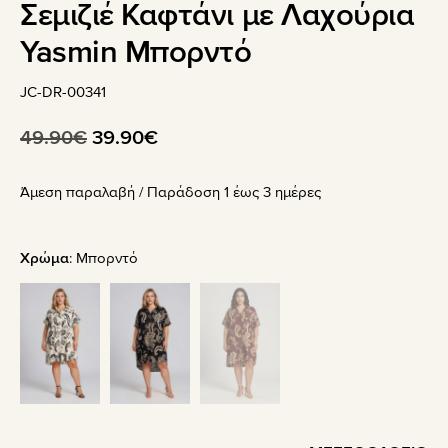
Σεμιζιέ Καφτάνι με Λαχούρια
Yasmin Μπορντό
JC-DR-00341
Original
Η
49.90
€
39.90
€
price
τρέχουσα
Άμεση παραλαβή / Παράδoση 1 έως 3 ημέρες
was:
τιμή
49.90€.
είναι:
39.90€.
Χρώμα
:
Μπορντό