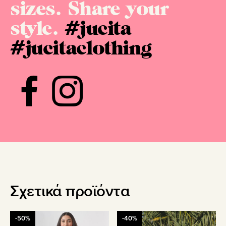
sizes. Share your
style.
#jucita
#jucitaclothing
Σχετικά προϊόντα
Αυτό
Αυτό
-50%
-40%