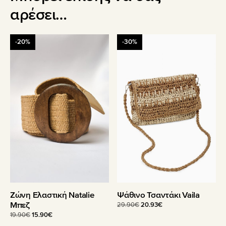
αρέσει…
-20%
-30%
Ζώνη Ελαστική Natalie
Ψάθινο Τσαντάκι Vaila
Μπεζ
Original
Η
29.90
€
20.93
€
price
τρέχουσα
Original
Η
19.90
€
15.90
€
was:
τιμή
price
τρέχουσα