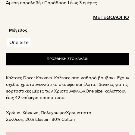
Άμεση παραλαβή / Παράδoση 1 έως 3 ημέρες
was:
τιμή
9.90€.
είναι:
ΜΕΓΕΘΟΛΌΓΙΟ
4.90€.
Μέγεθος
One Size
ΠΡΟΣΘΉΚΗ ΣΤΟ ΚΑΛΆΘΙ
Κάλτσες Dacer Κόκκινο. Κάλτσες από καθαρό βαμβάκι. Έχουν
σχέδιο χριστουγεννιάτικο σκούφο και έλατα. Ιδανικές για τις
εορταστικές μέρες των Χριστουγέννων.One size, καλύπτουν
έως 42 νούμερο παπουτσιού.
Χρώμα:
Κόκκινο
,
Πολύχρωμο/Χρωματιστό
Σύνθεση:
20% Elastan, 80% Cotton