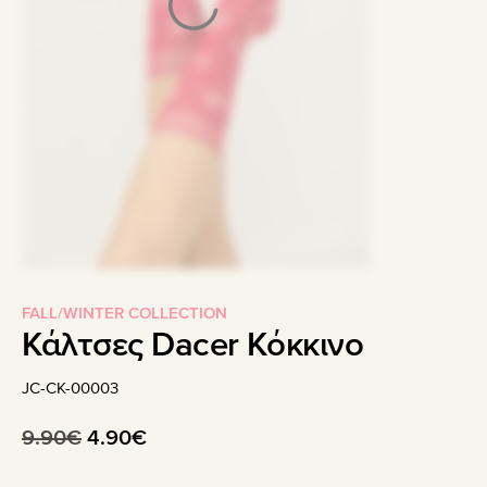
FALL/WINTER COLLECTION
Κάλτσες Dacer Κόκκινο
JC-CK-00003
Original
Η
9.90
€
4.90
€
price
τρέχουσα