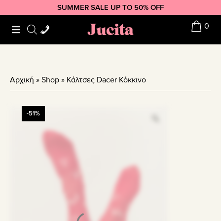
Skip
Skip
Skip
SUMMER SALE UP TO 50% OFF
to
to
to
Jucita
0
primary
main
footer
navigation
content
Αρχική
»
Shop
»
Κάλτσες Dacer Κόκκινο
-51%