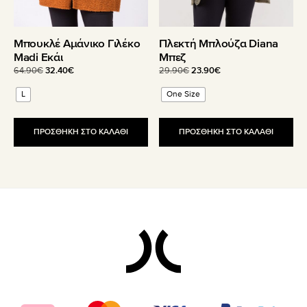
σελίδα
σελίδα
του
του
Μπουκλέ Αμάνικο Γιλέκο
Πλεκτή Μπλούζα Diana
προϊόντος
προϊόντος
Madi Εκάι
Μπεζ
Original
Η
Original
Η
64.90
€
32.40
€
29.90
€
23.90
€
price
τρέχουσα
price
τρέχουσα
L
One Size
was:
τιμή
was:
τιμή
64.90€.
είναι:
29.90€.
είναι:
32.40€.
23.90€.
ΠΡΟΣΘΗΚΗ ΣΤΟ ΚΑΛΑΘΙ
ΠΡΟΣΘΗΚΗ ΣΤΟ ΚΑΛΑΘΙ
Footer