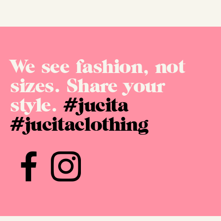
We see fashion, not
sizes. Share your
style.
#jucita
#jucitaclothing