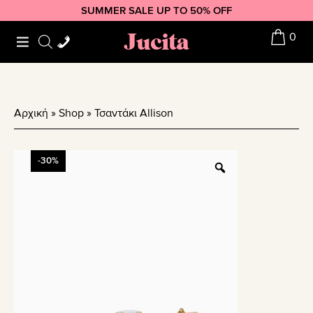
Skip
Skip
Skip
SUMMER SALE UP TO 50% OFF
to
to
to
Jucita
0
primary
main
footer
navigation
content
Αρχική
»
Shop
»
Τσαντάκι Allison
-30%