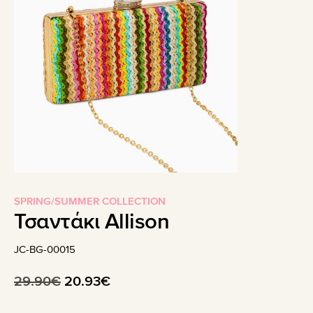
SPRING/SUMMER COLLECTION
Τσαντάκι Allison
JC-BG-00015
Original
Η
29.90
€
20.93
€
price
τρέχουσα