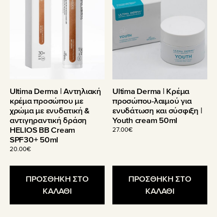
Ultima Derma | Αντηλιακή
Ultima Derma | Κρέμα
κρέμα προσώπου με
προσώπου-λαιμού για
χρώμα με ενυδατική &
ενυδάτωση και σύσφιξη |
αντιγηραντική δράση
Youth cream 50ml
HELIOS BB Cream
27.00
€
SPF30+ 50ml
20.00
€
ΠΡΟΣΘΗΚΗ ΣΤΟ
ΠΡΟΣΘΗΚΗ ΣΤΟ
ΚΑΛΑΘΙ
ΚΑΛΑΘΙ