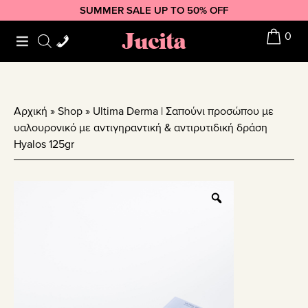
Skip
Skip
Skip
SUMMER SALE UP TO 50% OFF
to
to
to
Jucita
0
primary
main
footer
navigation
content
Αρχική
»
Shop
»
Ultima Derma | Σαπούνι προσώπου με
υαλουρονικό με αντιγηραντική & αντιρυτιδική δράση
Ηyalos 125gr