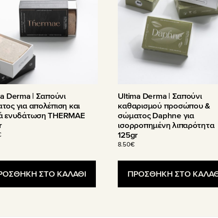
ma Derma | Σαπούνι
Ultima Derma | Σαπούνι
τος για απολέπιση και
καθαρισμού προσώπου &
ά ενυδάτωση THERMAE
σώματος Daphne για
r
ισορροπημένη λιπαρότητα
125gr
€
8.50
€
ΡΟΣΘΗΚΗ ΣΤΟ ΚΑΛΑΘΙ
ΠΡΟΣΘΗΚΗ ΣΤΟ ΚΑΛΑΘ