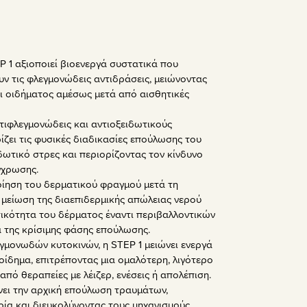
 1 αξιοποιεί βιοενεργά συστατικά που
υν τις φλεγμονώδεις αντιδράσεις, μειώνοντας
αι οιδήματος αμέσως μετά από αισθητικές
τιφλεγμονώδεις και αντιοξειδωτικούς
ίζει τις φυσικές διαδικασίες επούλωσης του
δωτικό στρες και περιορίζοντας τον κίνδυνο
γχρωσης.
οίηση του δερματικού φραγμού μετά τη
 μείωση της διαεπιδερμικής απώλειας νερού
κτικότητα του δέρματος έναντι περιβαλλοντικών
 της κρίσιμης φάσης επούλωσης.
γμονωδών κυτοκινών, η STEP 1 μειώνει ενεργά
 οίδημα, επιτρέποντας μια ομαλότερη, λιγότερο
πό θεραπείες με λέιζερ, ενέσεις ή απολέπιση.
νει την αρχική επούλωση τραυμάτων,
ία και διευκολύνοντας τους μηχανισμούς