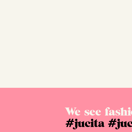
We see fashi
#jucita
#juc