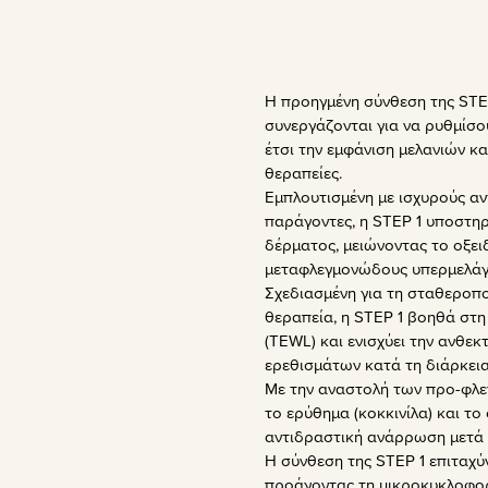
Η προηγμένη σύνθεση της STEP
συνεργάζονται για να ρυθμίσο
έτσι την εμφάνιση μελανιών κ
θεραπείες.
Εμπλουτισμένη με ισχυρούς αν
παράγοντες, η STEP 1 υποστηρ
δέρματος, μειώνοντας το οξει
μεταφλεγμονώδους υπερμελά
Σχεδιασμένη για τη σταθεροπ
θεραπεία, η STEP 1 βοηθά στη
(TEWL) και ενισχύει την ανθε
ερεθισμάτων κατά τη διάρκεια
Με την αναστολή των προ-φλε
το ερύθημα (κοκκινίλα) και το
αντιδραστική ανάρρωση μετά α
Η σύνθεση της STEP 1 επιταχύ
προάγοντας τη μικροκυκλοφορ