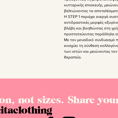
κυτταρικής επισκευής, μειών
βελτιώνοντας τα αποτελέσματ
Η STEP 1 περιέχει ενεργά συσ
αντιδραστικές μορφές οξυγόν
βλάβη και βοηθώντας στη γρ
προστατεύοντας παράλληλα α
Με τον μοναδικό συνδυασμό πε
ενισχύει τη σύνθεση κολλαγόν
των ιστών και μειώνοντας τον
θεραπεία.
on, not sizes. Share your
itaclothing