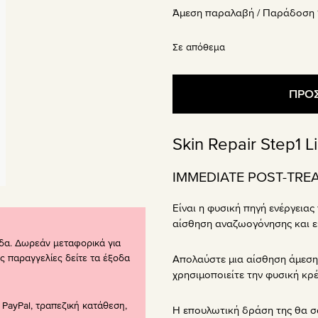
Άμεση παραλαβή / Παράδoση 1
Σε απόθεμα
ΠΡΟΣ
Skin Repair Step1 L
IMMEDIATE POST-TRE
Είναι η φυσική πηγή ενέργειας
αίσθηση αναζωογόνησης και ευ
δα. Δωρεάν μεταφορικά για
ς παραγγελίες δείτε τα έξοδα
Απολαύστε μια αίσθηση άμεση
χρησιμοποιείτε την φυσική κρ
PayPal, τραπεζική κατάθεση,
Η επουλωτική δράση της θα σ