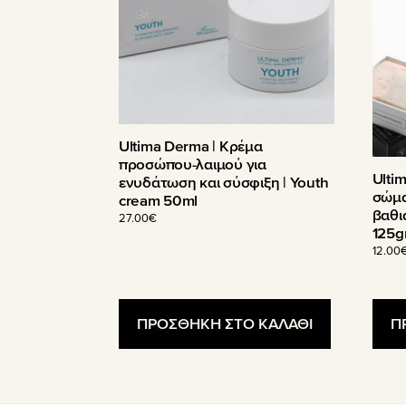
Ultima Derma | Κρέμα
προσώπου-λαιμού για
Ulti
ενυδάτωση και σύσφιξη | Youth
σώμα
cream 50ml
βαθι
27.00
€
125g
12.00
ΠΡΟΣΘΗΚΗ ΣΤΟ ΚΑΛΑΘΙ
Π