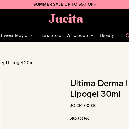
SUMMER SALE UP TO 50% OFF
Jucita
Plus
Size
O
chwear-Μαγιό
Παπούτσια
Αξεσουάρ
Beauty
Fashion
tep1 Lipogel 30ml
Ultima Derma |
Lipogel 30ml
JC-CM-00036
30.00
€