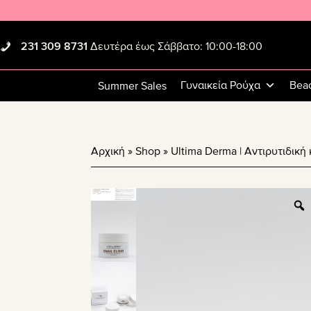
Skip
Skip
Skip
to
to
to
primary
main
footer
231 309 8731
Δευτέρα έως Σάββατο: 10:00-18:00
navigation
content
Γυναικεία Ρούχα
Bea
Summer Sales
Αρχική
»
Shop
»
Ultima Derma | Αντιρυτιδική