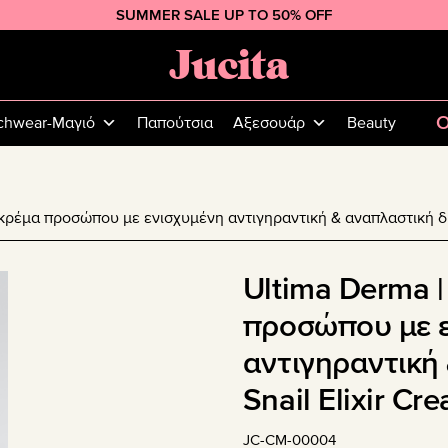
SUMMER SALE UP TO 50% OFF
Jucita
Plus
Size
O
chwear-Μαγιό
Παπούτσια
Αξεσουάρ
Beauty
Fashion
 κρέμα προσώπου με ενισχυμένη αντιγηραντική & αναπλαστική δρ
Ultima Derma |
προσώπου με 
αντιγηραντική
Snail Elixir C
JC-CM-00004