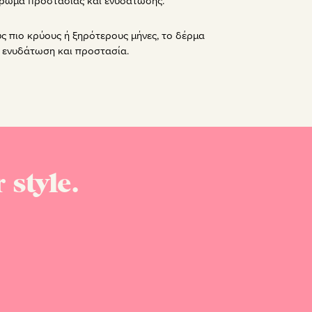
τρώμα προστασίας και ενυδάτωσης.
υς πιο κρύους ή ξηρότερους μήνες, το δέρμα
η ενυδάτωση και προστασία.
 style.