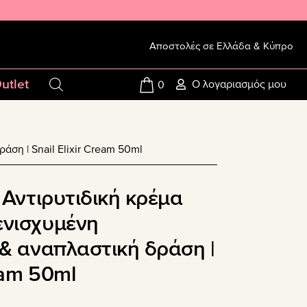
Αποστολές σε Ελλάδα & Κύπρο
utlet
Ο λογαριασμός μου
0
άση | Snail Elixir Cream 50ml
 Αντιρυτιδική κρέμα
ενισχυμένη
 & αναπλαστική δράση |
ream 50ml