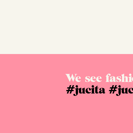
We see fashi
#jucita
#juc