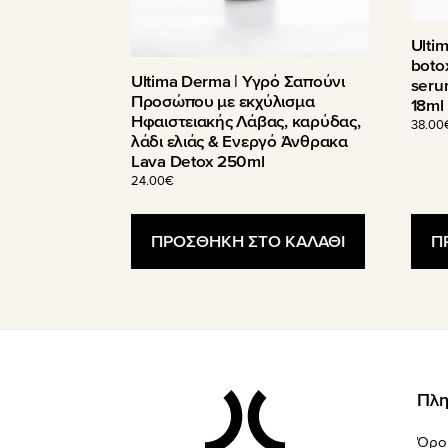
Ulti
boto
Ultima Derma | Υγρό Σαπούνι
seru
Προσώπου µε εκχύλισµα
18ml
Ηφαιστειακής Λάβας, καρύδας,
38.00
λάδι ελιάς & Ενεργό Άνθρακα
Lava Detox 250ml
24.00
€
ΠΡΟΣΘΗΚΗ ΣΤΟ ΚΑΛΑΘΙ
Π
Footer
Πλη
Όρο