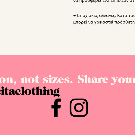
να προσφέρει ένα επιπλέον σ
→ Εποχιακές αλλαγές: Κατά το
μπορεί να χρειαστεί πρόσθετ
on, not sizes. Share your
itaclothing