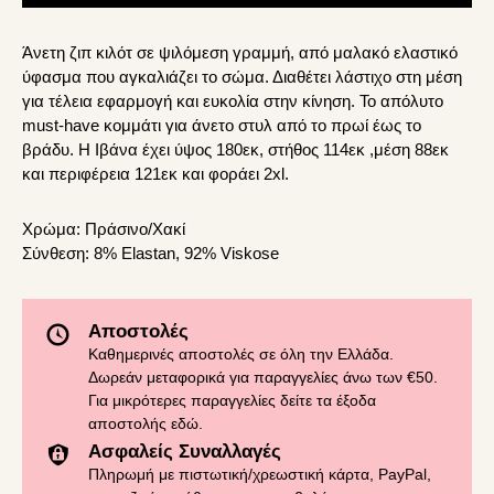
Άνετη ζιπ κιλότ σε ψιλόμεση γραμμή, από μαλακό ελαστικό
ύφασμα που αγκαλιάζει το σώμα. Διαθέτει λάστιχο στη μέση
για τέλεια εφαρμογή και ευκολία στην κίνηση. Το απόλυτο
must-have κομμάτι για άνετο στυλ από το πρωί έως το
βράδυ. Η Ιβάνα έχει ύψος 180εκ, στήθος 114εκ ,μέση 88εκ
και περιφέρεια 121εκ και φοράει 2xl.
Χρώμα:
Πράσινο/Χακί
Σύνθεση:
8% Elastan, 92% Viskose
Αποστολές
Καθημερινές αποστολές σε όλη την Ελλάδα.
Δωρεάν μεταφορικά για παραγγελίες άνω των €50.
Για μικρότερες παραγγελίες δείτε τα έξοδα
αποστολής
εδώ
.
Ασφαλείς Συναλλαγές
Πληρωμή με πιστωτική/χρεωστική κάρτα, PayPal,