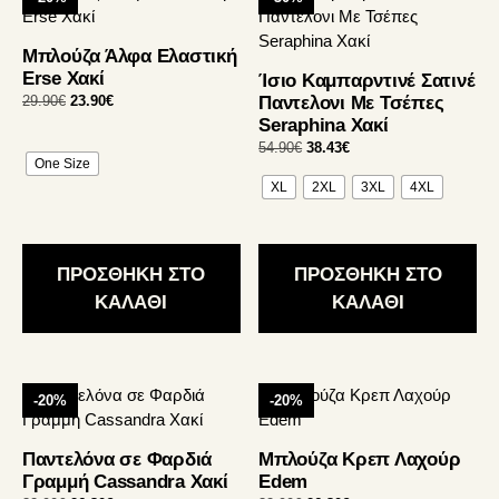
το
το
προϊόν
προϊόν
Μπλούζα Άλφα Ελαστική
έχει
έχει
Erse Χακί
Ίσιο Καμπαρντινέ Σατινέ
πολλαπλές
πολλαπλές
Original
Η
29.90
€
23.90
€
Παντελονι Με Τσέπες
παραλλαγές.
παραλλαγές.
price
τρέχουσα
Seraphina Χακί
Οι
Οι
was:
τιμή
Original
Η
54.90
€
38.43
€
επιλογές
επιλογές
29.90€.
είναι:
One Size
price
τρέχουσα
23.90€.
μπορούν
μπορούν
XL
2XL
3XL
4XL
was:
τιμή
να
να
54.90€.
είναι:
38.43€.
επιλεγούν
επιλεγούν
στη
στη
ΠΡΟΣΘΗΚΗ ΣΤΟ
ΠΡΟΣΘΗΚΗ ΣΤΟ
σελίδα
σελίδα
ΚΑΛΑΘΙ
ΚΑΛΑΘΙ
του
του
προϊόντος
προϊόντος
Αυτό
Αυτό
-20%
-20%
το
το
προϊόν
προϊόν
Παντελόνα σε Φαρδιά
Μπλούζα Κρεπ Λαχούρ
έχει
έχει
Γραμμή Cassandra Χακί
Edem
πολλαπλές
πολλαπλές