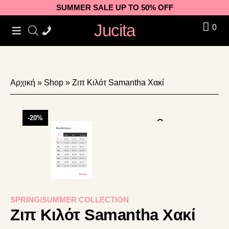
Skip
Skip
Skip
SUMMER SALE UP TO 50% OFF
to
to
to
Jucita
0
primary
main
footer
navigation
content
Αρχική
»
Shop
»
Ζιπ Κιλότ Samantha Χακί
-20%
SPRING/SUMMER COLLECTION
Ζιπ Κιλότ Samantha Χακί