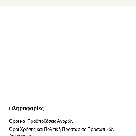
προϊόντος
προϊόντος
Footer
Πληροφορίες
Όροι και Προϋποθέσεις Αγορών
Όροι Χρήσης και Πολιτική Προστασίας Προσωπικών
Δεδομένων