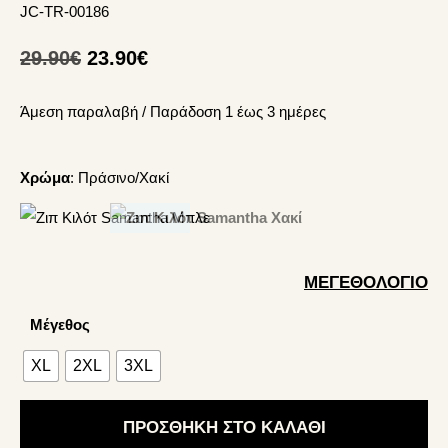
JC-TR-00186
Original
Η
29.90
€
23.90
€
price
τρέχουσα
Άμεση παραλαβή / Παράδoση 1 έως 3 ημέρες
was:
τιμή
29.90€.
είναι:
23.90€.
Χρώμα
:
Πράσινο/Χακί
ΜΕΓΕΘΟΛΌΓΙΟ
Μέγεθος
XL
2XL
3XL
ΠΡΟΣΘΉΚΗ ΣΤΟ ΚΑΛΆΘΙ