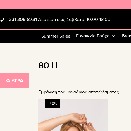
Skip
Skip
Skip
to
to
to
primary
main
footer
231 309 8731
Δευτέρα έως Σάββατο: 10:00-18:00
navigation
content
Γυναικεία Ρούχα
Bea
Summer Sales
80 H
ΦΙΛΤΡΑ
Εμφάνιση του μοναδικού αποτελέσματος
Αυτό
-40%
το
προϊόν
έχει
πολλαπλές