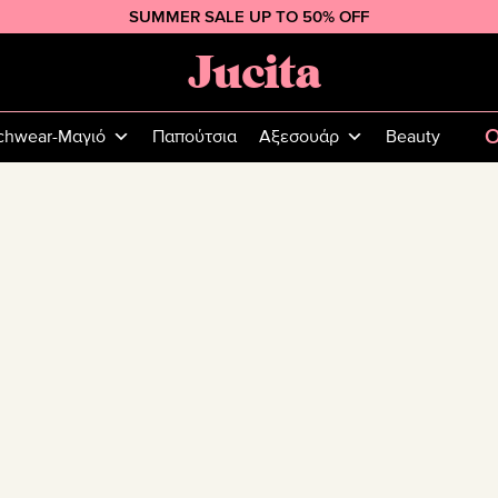
SUMMER SALE UP TO 50% OFF
Jucita
Plus
Size
O
chwear-Μαγιό
Παπούτσια
Αξεσουάρ
Beauty
Fashion