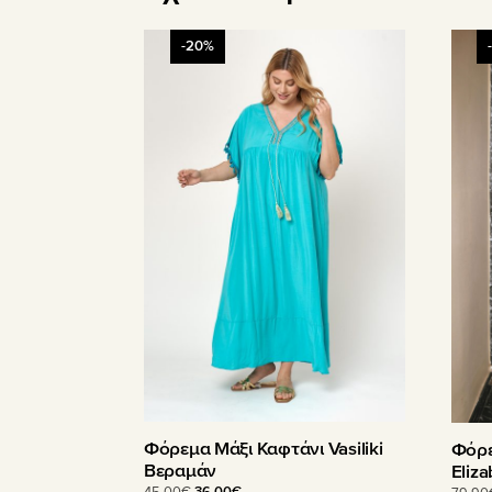
Αυτό
Αυτό
-20%
το
το
προϊόν
προϊ
έχει
έχει
πολλαπλές
πολλ
παραλλαγές.
παραλ
Οι
Οι
επιλογές
επιλο
μπορούν
μπορ
να
να
επιλεγούν
επιλε
στη
στη
σελίδα
σελίδ
του
του
προϊόντος
προϊ
Φόρεμα Μάξι Καφτάνι Vasiliki
Φόρε
Βεραμάν
Eliz
Original
Η