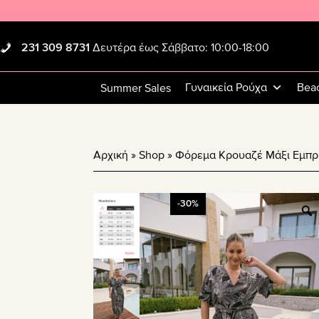
Skip
Skip
Skip
to
to
to
primary
main
footer
231 309 8731
Δευτέρα έως Σάββατο: 10:00-18:00
navigation
content
Γυναικεία Ρούχα
Bea
Summer Sales
Αρχική
»
Shop
»
Φόρεμα Κρουαζέ Μάξι Εμπρι
-30%