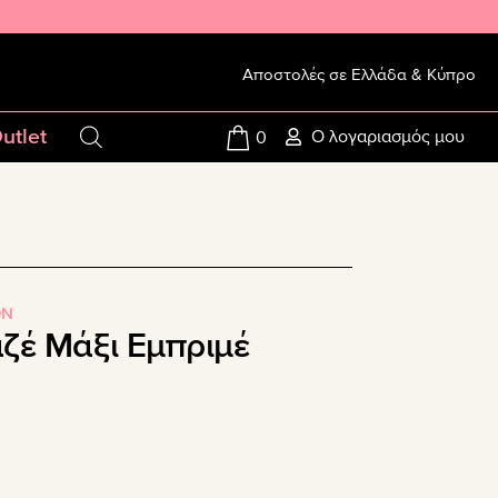
Αποστολές σε Ελλάδα & Κύπρο
utlet
Ο λογαριασμός μου
0
ON
ζέ Μάξι Εμπριμέ
ο