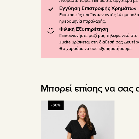
Αγοράστε τώρα. Πληρώστε αργότερα με K
Εγγύηση Επιστροφής Χρημάτων
Επιστροφές προϊόντων εντός 14 ημερολ
ημερομηνία παραλαβής.
Φιλική Εξυπηρέτηση
Επικοινωνήστε μαζί μας τηλεφωνικά στο 
Jucita βρίσκεται στη διάθεσή σας Δευτέ
Θα χαρούμε να σας εξυπηρετήσουμε.
Μπορεί επίσης να σας 
Αυτό
-30%
το
προϊόν
έχει
πολλαπλές
παραλλαγές.