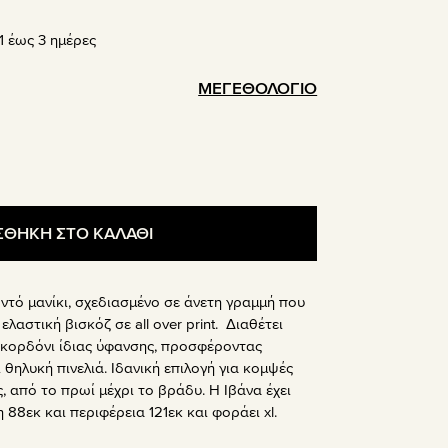
σα
 έως 3 ημέρες
ΜΕΓΕΘΟΛΟΓΙΟ
ΘΗΚΗ ΣΤΟ ΚΑΛΑΘΙ
τό μανίκι, σχεδιασμένο σε άνετη γραμμή που
λαστική βισκόζ σε all over print. Διαθέτει
 κορδόνι ίδιας ύφανσης, προσφέροντας
ηλυκή πινελιά. Ιδανική επιλογή για κομψές
, από το πρωί μέχρι το βράδυ. Η Ιβάνα έχει
 88εκ και περιφέρεια 121εκ και φοράει xl.