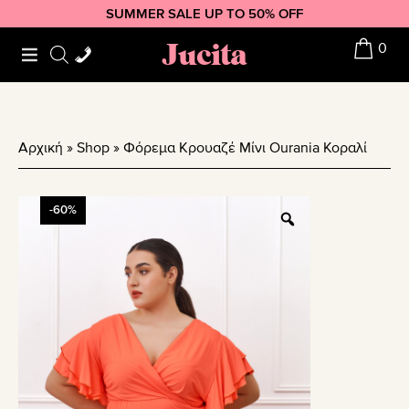
Skip
Skip
Skip
SUMMER SALE UP TO 50% OFF
to
to
to
Jucita
0
primary
main
footer
navigation
content
Αρχική
»
Shop
»
Φόρεμα Κρουαζέ Μίνι Ourania Κοραλί
-60%