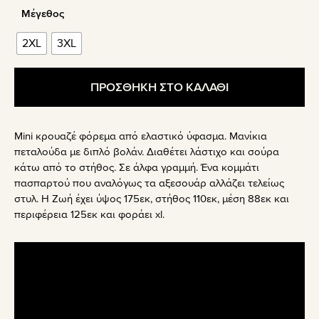
Μέγεθος
2XL
3XL
ΠΡΟΣΘΗΚΗ ΣΤΟ ΚΑΛΑΘΙ
Mini κρουαζέ φόρεμα από ελαστικό ύφασμα. Μανίκια
πεταλούδα με διπλό βολάν. Διαθέτει λάστιχο και σούρα
κάτω από το στήθος. Σε άλφα γραμμή. Ένα κομμάτι
πασπαρτού που αναλόγως τα αξεσουάρ αλλάζει τελείως
στυλ. Η Ζωή έχει ύψος 175εκ, στήθος 110εκ, μέση 88εκ και
περιφέρεια 125εκ και φοράει xl.