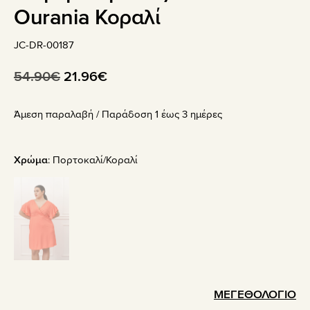
Ourania Κοραλί
JC-DR-00187
Original
Η
54.90
€
21.96
€
price
τρέχουσα
Άμεση παραλαβή / Παράδoση 1 έως 3 ημέρες
was:
τιμή
54.90€.
είναι:
21.96€.
Χρώμα
:
Πορτοκαλί/Κοραλί
ΜΕΓΕΘΟΛΟΓΙΟ