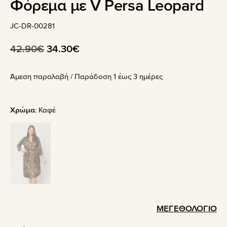
Φόρεμα με V Persa Leopard
JC-DR-00281
Original
Η
42.90
€
34.30
€
price
τρέχουσα
Άμεση παραλαβή / Παράδoση 1 έως 3 ημέρες
was:
τιμή
42.90€.
είναι:
34.30€.
Χρώμα
:
Καφέ
ΜΕΓΕΘΟΛΟΓΙΟ