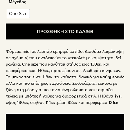
Μέγεθος
One Size
ΠΡΟΣΘΗΚΗ ΣΤΟ ΚΑΛΑΘΙ
Φόρεμα midi σε λεοπάρ εμπριμέ μοτίβο. Διαθέτει λαιμόκοψη
σε σχήμα V, που αναδεικνύει το ντεκολτέ με κομψότητα. 3/4
μανίκια. One size που καλύπτει στήθος έως 130εκ. και
περιφέρεια έως 140εκ., προσφέροντας ελευθερία κινήσεων.
Το μήκος του είναι 118εκ. το καθιστά ιδανικό για καθημερινές
αλλά και πιο επίσημες εμφανίσεις. Συνδυάζεται εύκολα με
ζώνη στη μέση για πιο τονισμένη σιλουέτα και ταιριάζει
τέλεια με μπότες ή γόβες για διαφορετικά στιλ. Η Ιβάνα έχει
ύψος 180εκ, στήθος 114εκ ,μέση 88εκ και περιφέρεια 121εκ.