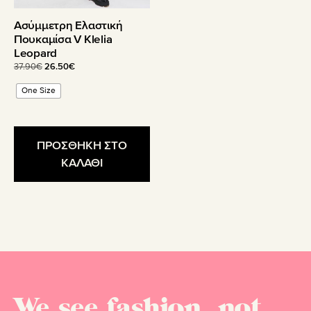
του
Ασύμμετρη Ελαστική
προϊόντος
Πουκαμίσα V Klelia
Leopard
Original
Η
37.90
€
26.50
€
price
τρέχουσα
One Size
was:
τιμή
37.90€.
είναι:
26.50€.
ΠΡΟΣΘΗΚΗ ΣΤΟ
ΚΑΛΑΘΙ
We see fashion, not