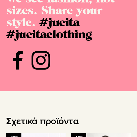
sizes. Share your
style.
#jucita
#jucitaclothing
Σχετικά προϊόντα
Αυτό
Αυτό