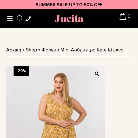
Skip
Skip
Skip
SUMMER SALE UP TO 50% OFF
to
to
to
Jucita
0
primary
main
footer
navigation
content
Αρχική
»
Shop
»
Φόρεμα Midi Ασύμμετρο Kate Κίτρινο
-20%