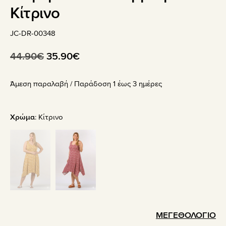
Κίτρινο
JC-DR-00348
Original
Η
44.90
€
35.90
€
price
τρέχουσα
Άμεση παραλαβή / Παράδoση 1 έως 3 ημέρες
was:
τιμή
44.90€.
είναι:
35.90€.
Χρώμα
:
Κίτρινο
ΜΕΓΕΘΟΛΟΓΙΟ