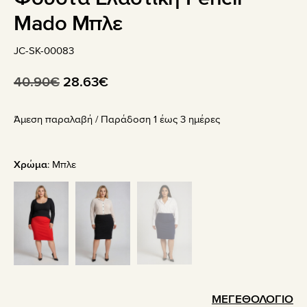
Mado Μπλε
JC-SK-00083
Original
Η
40.90
€
28.63
€
price
τρέχουσα
Άμεση παραλαβή / Παράδoση 1 έως 3 ημέρες
was:
τιμή
40.90€.
είναι:
28.63€.
Χρώμα
:
Μπλε
ΜΕΓΕΘΟΛΟΓΙΟ