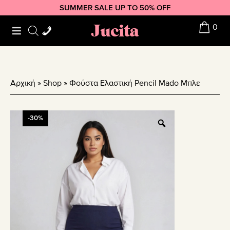
Skip
Skip
Skip
SUMMER SALE UP TO 50% OFF
to
to
to
Jucita
0
primary
main
footer
navigation
content
Αρχική
»
Shop
»
Φούστα Ελαστική Pencil Mado Μπλε
-30%