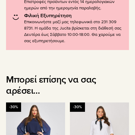
Επιστροφές προϊόντων εντός 14 ημερολογιακών
ημερών από την ημερομηνία παραλαβής.
Φιλική Εξυπηρέτηση
Επικοινωνήστε μαζί μας τηλεφωνικά στο 231 309
8731. Η ομάδα της Jucita βρίσκεται στη διάθεσή σας
Δευτέρα έως Σάββατο 10:00-18:00. Θα χαρούμε να
σας εξυπηρετήσουμε.
Μπορεί επίσης να σας
αρέσει…
Αυτό
Αυτό
-30%
-30%
το
το
προϊόν
προϊόν
έχει
έχει
πολλαπλές
πολλαπλές