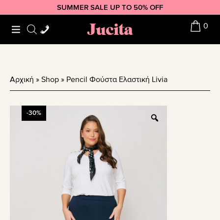
Skip
Skip
Skip
SUMMER SALE UP TO 50% OFF
to
to
to
Jucita
0
primary
main
footer
navigation
content
Αρχική
»
Shop
»
Pencil Φούστα Ελαστική Livia
-30%