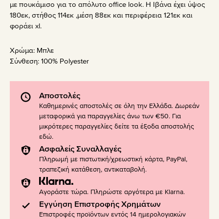
με πουκάμισο για το απόλυτο office look. Η Ιβάνα έχει ύψος
180εκ, στήθος 114εκ ,μέση 88εκ και περιφέρεια 121εκ και
φοράει xl.
Χρώμα:
Μπλε
Σύνθεση:
100% Polyester
Αποστολές
Καθημερινές αποστολές σε όλη την Ελλάδα. Δωρεάν
μεταφορικά για παραγγελίες άνω των €50. Για
μικρότερες παραγγελίες δείτε τα έξοδα αποστολής
εδώ
.
Ασφαλείς Συναλλαγές
Πληρωμή με πιστωτική/χρεωστική κάρτα, PayPal,
τραπεζική κατάθεση, αντικαταβολή.
Αγοράστε τώρα. Πληρώστε αργότερα με Klarna.
Εγγύηση Επιστροφής Χρημάτων
Επιστροφές προϊόντων εντός 14 ημερολογιακών