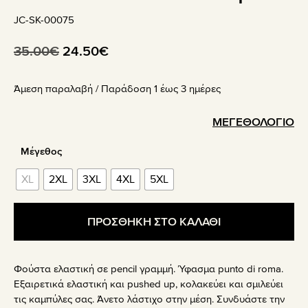
JC-SK-00075
Original
Η
35.00
€
24.50
€
price
τρέχουσα
Άμεση παραλαβή / Παράδoση 1 έως 3 ημέρες
was:
τιμή
35.00€.
είναι:
ΜΕΓΕΘΟΛΟΓΙΟ
24.50€.
Μέγεθος
XL
2XL
3XL
4XL
5XL
ΠΡΟΣΘΗΚΗ ΣΤΟ ΚΑΛΑΘΙ
Φούστα ελαστική σε pencil γραμμή. Ύφασμα punto di roma.
Εξαιρετικά ελαστική και pushed up, κολακεύει και σμιλεύει
τις καμπύλες σας. Άνετο λάστιχο στην μέση. Συνδυάστε την