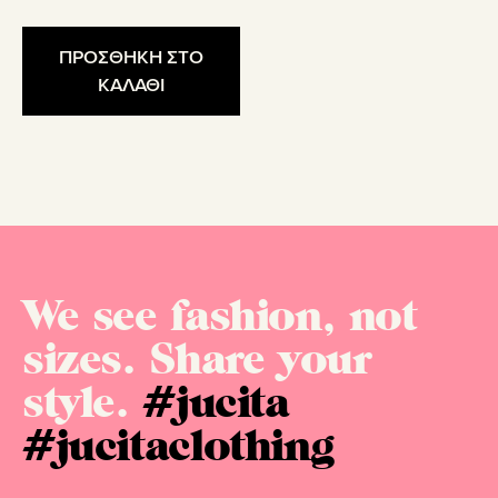
ΠΡΟΣΘΗΚΗ ΣΤΟ
ΚΑΛΑΘΙ
We see fashion, not
sizes. Share your
style.
#jucita
#jucitaclothing