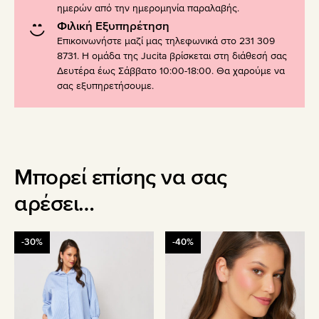
ημερών από την ημερομηνία παραλαβής.
Φιλική Εξυπηρέτηση
Επικοινωνήστε μαζί μας τηλεφωνικά στο 231 309
8731. Η ομάδα της Jucita βρίσκεται στη διάθεσή σας
Δευτέρα έως Σάββατο 10:00-18:00. Θα χαρούμε να
σας εξυπηρετήσουμε.
Μπορεί επίσης να σας
αρέσει…
Αυτό
Αυτό
-30%
-40%
το
το
προϊόν
προϊόν
έχει
έχει
πολλαπλές
πολλαπλές
παραλλαγές.
παραλλαγές.