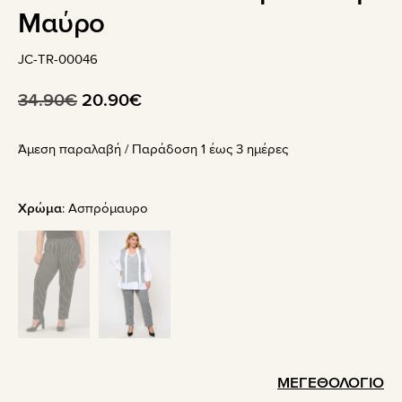
Mαύρο
JC-TR-00046
Original
Η
34.90
€
20.90
€
price
τρέχουσα
Άμεση παραλαβή / Παράδoση 1 έως 3 ημέρες
was:
τιμή
34.90€.
είναι:
20.90€.
Χρώμα
:
Ασπρόμαυρο
ΜΕΓΕΘΟΛΟΓΙΟ