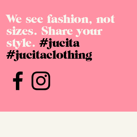
We see fashion, not
sizes. Share your
style.
#jucita
#jucitaclothing