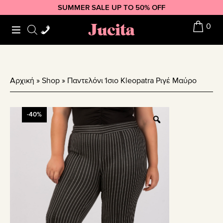
Skip
Skip
Skip
SUMMER SALE UP TO 50% OFF
to
to
to
Jucita
0
primary
main
footer
navigation
content
Αρχική
»
Shop
»
Παντελόνι Ίσιο Kleopatra Ριγέ Mαύρο
-40%