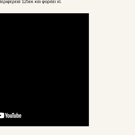
περιφέρεια 125εκ και φοράει xl.