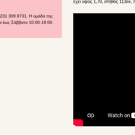
έχει ύψος 1,70, στήθος 113εκ, 
 231 309 8731. Η ομάδα της
ρα έως Σάββατο 10:00-18:00.