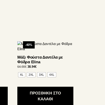
Αυτό
-40%
το
προϊόν
Μάξι Φούστα Δαντέλα με
έχει
Φόδρα Elina
πολλαπλές
Original
Η
64.90
€
38.94
€
παραλλαγές.
price
τρέχουσα
Οι
XL
2XL
3XL
4XL
was:
τιμή
επιλογές
64.90€.
είναι:
38.94€.
μπορούν
να
ΠΡΟΣΘΗΚΗ ΣΤΟ
επιλεγούν
ΚΑΛΑΘΙ
στη