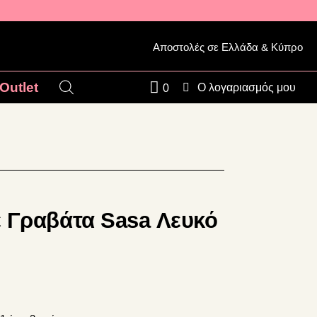
Αποστολές σε Ελλάδα & Κύπρο
Outlet
Ο λογαριασμός μου
0
 Γραβάτα Sasa Λευκό
σα