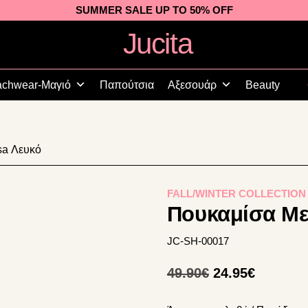
SUMMER SALE UP TO 50% OFF
Jucita
Plus
Size
chwear-Μαγιό
Παπούτσια
Αξεσουάρ
Beauty
Fashion
sa Λευκό
FALL/WINTER COLLECTION
Πουκαμίσα Με
JC-SH-00017
Original
Η
49.90
€
24.95
€
price
τρέχου