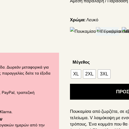
Άμεση παραλαβή / Παράδoση 
was:
τιμή
49.90€.
είναι:
24.95€.
Χρώμα
:
Λευκό
Μέγεθος
δα. Δωρεάν μεταφορικά για
 παραγγελίες δείτε τα έξοδα
XL
2XL
3XL
ΠΡΟΣ
 PayPal, τραπεζική
Πουκαμίσα από ζωρζέτα, σε ε
Klarna.
τελείωμα. V λαιμόκοψη με ενσ
ν
τρόπους. Ένα κομμάτι που θ
ογιακών ημερών από την