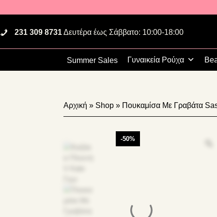
Skip
Skip
Skip
to
to
to
primary
main
footer
231 309 8731
Δευτέρα έως Σάββατο: 10:00-18:00
navigation
content
Γυναικεία Ρούχα
Bea
Summer Sales
Αρχική
»
Shop
»
Πουκαμίσα Με Γραβάτα Sa
-50%