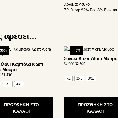
Χρώμα:
Λευκό
Σύνθεση:
92% Pol, 8% Elastan
ς αρέσει…
Αυτό
-30%
-40%
το
Σακάκι Κρεπ Alora Μαύρο
ν
προϊόν
Original
Η
ελόνι Καμπάνα Κρεπ
54.90
€
32.94
€
έχει
price
τρέχουσα
a Μαύρο
απλές
πολλαπλές
was:
τιμή
Original
Η
€
31.43
€
λλαγές.
παραλλαγές.
54.90€.
είναι:
XL
2XL
3XL
price
τρέχουσα
Οι
32.94€.
3XL
4XL
was:
τιμή
γές
επιλογές
44.90€.
είναι:
31.43€.
ούν
μπορούν
να
ΠΡΟΣΘΗΚΗ ΣΤΟ
ΠΡΟΣΘΗΚΗ ΣΤΟ
γούν
επιλεγούν
ΚΑΛΑΘΙ
ΚΑΛΑΘΙ
στη