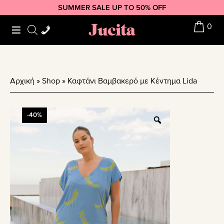
Skip
Skip
Skip
SUMMER SALE UP TO 50% OFF
to
to
to
Jucita
0
primary
main
footer
navigation
content
Αρχική
»
Shop
»
Καφτάνι Βαμβακερό με Κέντημα Lida
-40%