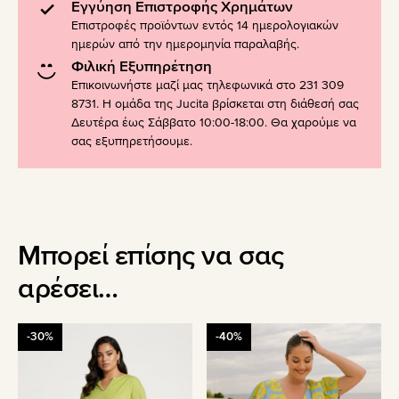
Εγγύηση Επιστροφής Χρημάτων
Επιστροφές προϊόντων εντός 14 ημερολογιακών
ημερών από την ημερομηνία παραλαβής.
Φιλική Εξυπηρέτηση
Επικοινωνήστε μαζί μας τηλεφωνικά στο 231 309
8731. Η ομάδα της Jucita βρίσκεται στη διάθεσή σας
Δευτέρα έως Σάββατο 10:00-18:00. Θα χαρούμε να
σας εξυπηρετήσουμε.
Μπορεί επίσης να σας
αρέσει…
Αυτό
Αυτό
-30%
-40%
το
το
προϊόν
προϊόν
έχει
έχει