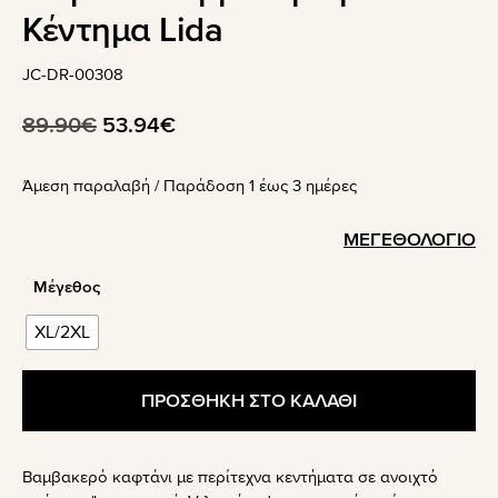
Κέντημα Lida
JC-DR-00308
Original
Η
89.90
€
53.94
€
price
τρέχουσα
Άμεση παραλαβή / Παράδoση 1 έως 3 ημέρες
was:
τιμή
89.90€.
είναι:
ΜΕΓΕΘΟΛΟΓΙΟ
53.94€.
Μέγεθος
XL/2XL
ΠΡΟΣΘΗΚΗ ΣΤΟ ΚΑΛΑΘΙ
Βαμβακερό καφτάνι με περίτεχνα κεντήματα σε ανοιχτό