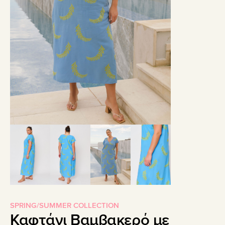
SPRING/SUMMER COLLECTION
Καφτάνι Βαμβακερό με