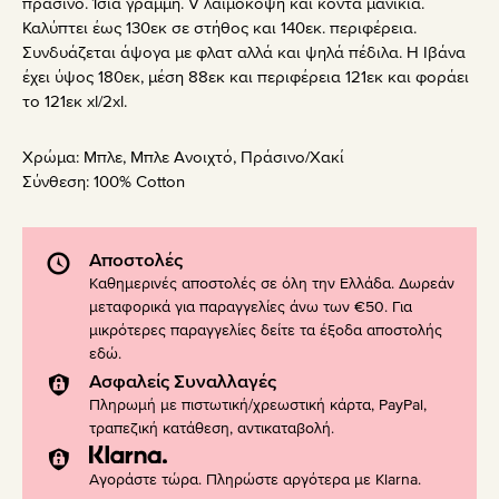
πράσινο. Ίσια γραμμή. V λαιμόκοψη και κοντά μανίκια.
Καλύπτει έως 130εκ σε στήθος και 140εκ. περιφέρεια.
Συνδυάζεται άψογα με φλατ αλλά και ψηλά πέδιλα. Η Ιβάνα
έχει ύψος 180εκ, μέση 88εκ και περιφέρεια 121εκ και φοράει
το 121εκ xl/2xl.
Χρώμα:
Μπλε
,
Μπλε Ανοιχτό
,
Πράσινο/Χακί
Σύνθεση:
100% Cotton
Αποστολές
Καθημερινές αποστολές σε όλη την Ελλάδα. Δωρεάν
μεταφορικά για παραγγελίες άνω των €50. Για
μικρότερες παραγγελίες δείτε τα έξοδα αποστολής
εδώ
.
Ασφαλείς Συναλλαγές
Πληρωμή με πιστωτική/χρεωστική κάρτα, PayPal,
τραπεζική κατάθεση, αντικαταβολή.
Αγοράστε τώρα. Πληρώστε αργότερα με Klarna.