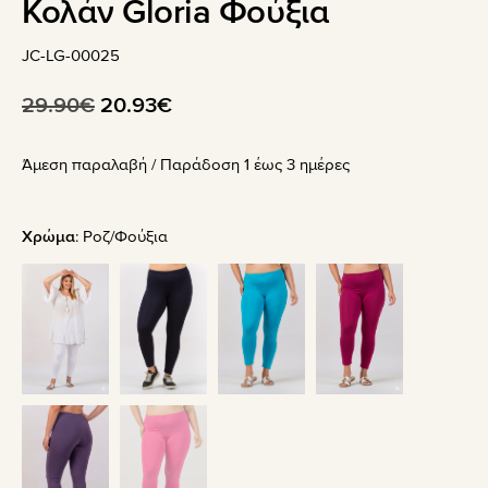
Κολάν Gloria Φούξια
JC-LG-00025
Original
Η
29.90
€
20.93
€
price
τρέχουσα
Άμεση παραλαβή / Παράδoση 1 έως 3 ημέρες
was:
τιμή
29.90€.
είναι:
20.93€.
Χρώμα
:
Ροζ/Φούξια