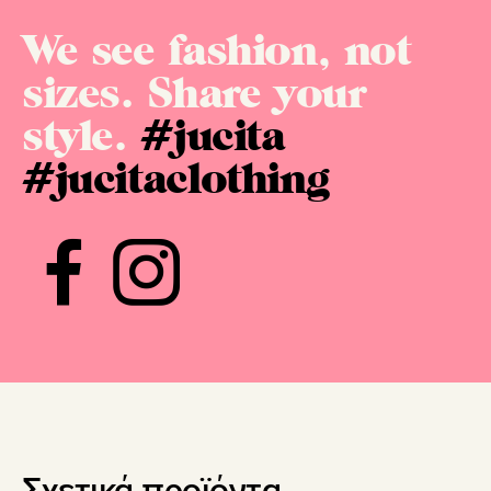
We see fashion, not
sizes. Share your
style.
#jucita
#jucitaclothing
Σχετικά προϊόντα