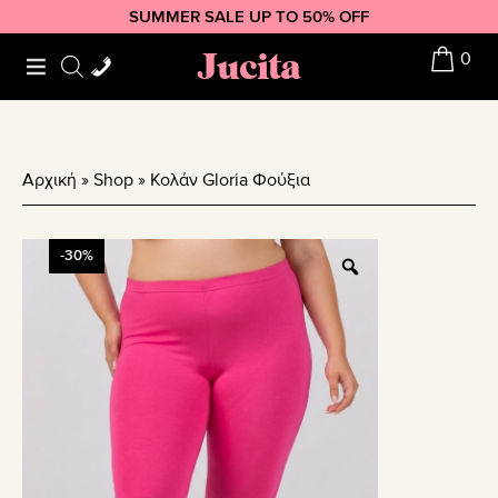
Skip
Skip
Skip
SUMMER SALE UP TO 50% OFF
to
to
to
Jucita
0
primary
main
footer
navigation
content
Αρχική
»
Shop
»
Κολάν Gloria Φούξια
-30%