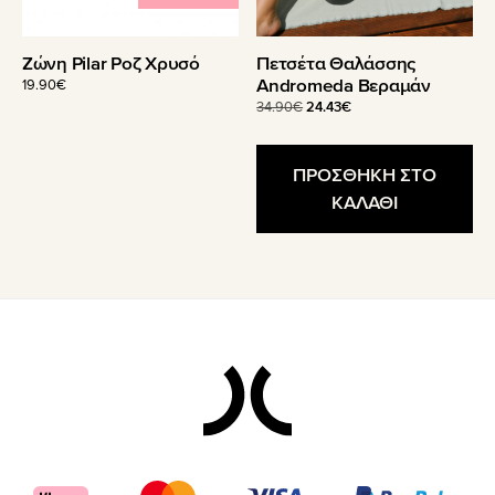
Ζώνη Pilar Ροζ Χρυσό
Πετσέτα Θαλάσσης
Andromeda Βεραμάν
19.90
€
Original
Η
34.90
€
24.43
€
price
τρέχουσα
was:
τιμή
34.90€.
είναι:
ΠΡΟΣΘΗΚΗ ΣΤΟ
24.43€.
ΚΑΛΑΘΙ
Footer