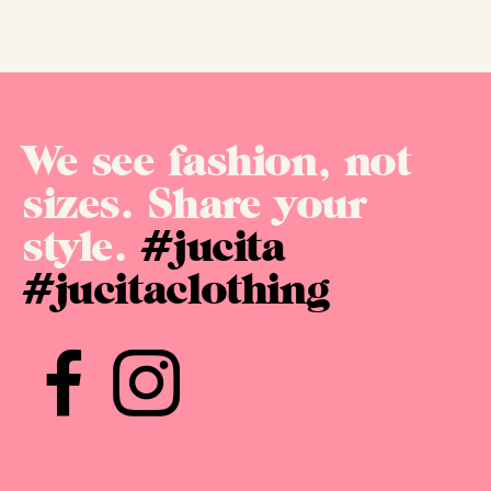
We see fashion, not
sizes. Share your
style.
#jucita
#jucitaclothing