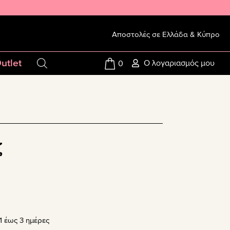
Αποστολές σε Ελλάδα & Κύπρο
utlet
Ο λογαριασμός μου
0
ζ
 έως 3 ημέρες