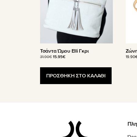
Ζώνη
Τσάντα Ώμου Elli Γκρι
Original
Η
19.90
31.90
€
15.95
€
price
τρέχουσα
was:
τιμή
31.90€.
είναι:
ΠΡΟΣΘΗΚΗ ΣΤΟ ΚΑΛΑΘΙ
15.95€.
Footer
Πλη
Όρο