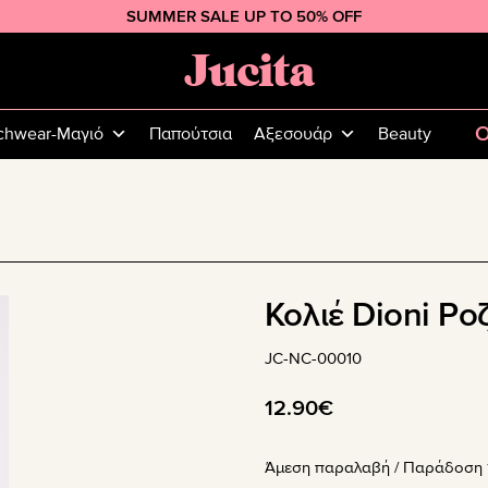
SUMMER SALE UP TO 50% OFF
Jucita
Plus
Size
O
chwear-Μαγιό
Παπούτσια
Αξεσουάρ
Beauty
Fashion
Κολιέ Dioni Ρο
JC-NC-00010
12.90
€
Άμεση παραλαβή / Παράδoση 1