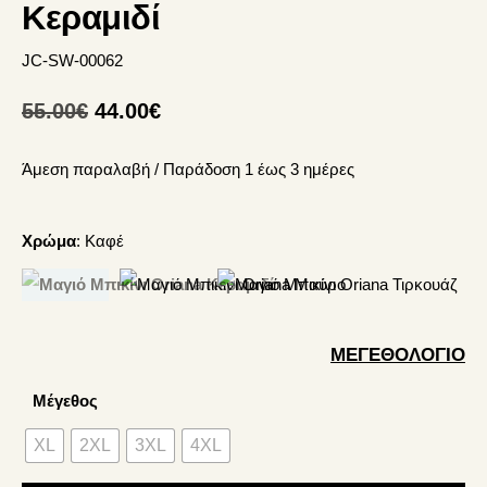
Κεραμιδί
JC-SW-00062
Original
Η
55.00
€
44.00
€
price
τρέχουσα
Άμεση παραλαβή / Παράδoση 1 έως 3 ημέρες
was:
τιμή
55.00€.
είναι:
44.00€.
Χρώμα
:
Καφέ
ΜΕΓΕΘΟΛΌΓΙΟ
Μέγεθος
XL
2XL
3XL
4XL