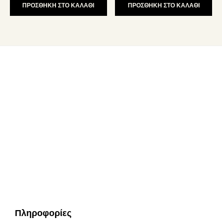
ΠΡΟΣΘΗΚΗ ΣΤΟ ΚΑΛΑΘΙ
ΠΡΟΣΘΗΚΗ ΣΤΟ ΚΑΛΑΘΙ
επιλογές
34.90€.
είναι:
24.43€.
μπορούν
να
επιλεγούν
στη
σελίδα
του
Footer
προϊόντος
Πληροφορίες