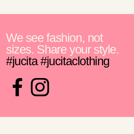
We see fashion, not
sizes. Share your style.
#jucita
#jucitaclothing