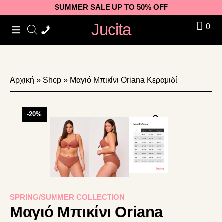
Skip
Skip
Skip
SUMMER SALE UP TO 50% OFF
to
to
to
Jucita
0
primary
main
footer
navigation
content
Αρχική
»
Shop
»
Μαγιό Μπικίνι Oriana Κεραμιδί
-20%
SPRING/SUMMER COLLECTION
Μαγιό Μπικίνι Oriana