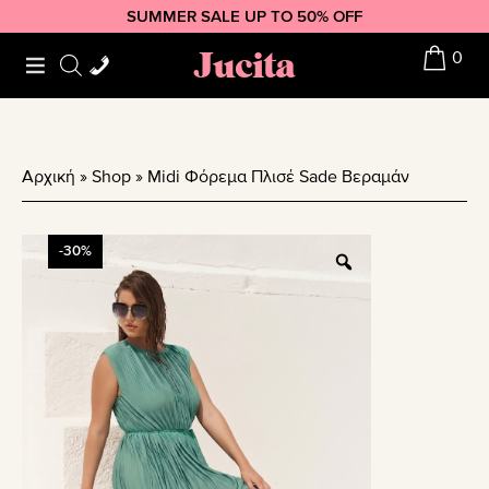
Skip
Skip
Skip
SUMMER SALE UP TO 50% OFF
to
to
to
Jucita
0
primary
main
footer
navigation
content
Αρχική
»
Shop
»
Midi Φόρεμα Πλισέ Sade Βεραμάν
-30%