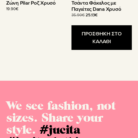
Ζώνη Pilar Ροζ Χρυσό
Τσάντα Φάκελος με
Παγιέτες Dana Χρυσό
19.90
€
Original
Η
35.90
€
25.13
€
price
τρέχουσα
was:
τιμή
35.90€.
είναι:
ΠΡΟΣΘΗΚΗ ΣΤΟ
25.13€.
ΚΑΛΑΘΙ
We see fashion, not
sizes. Share your
style.
#jucita