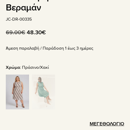
Βεραμάν
JC-DR-00335
Original
Η
69.00
€
48.30
€
price
τρέχουσα
Άμεση παραλαβή / Παράδoση 1 έως 3 ημέρες
was:
τιμή
69.00€.
είναι:
48.30€.
Χρώμα
:
Πράσινο/Χακί
ΜΕΓΕΘΟΛΟΓΙΟ