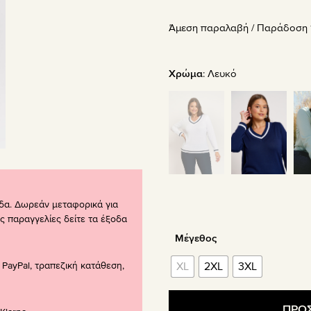
price
τρέχου
Άμεση παραλαβή / Παράδoση 1
was:
τιμή
47.90€.
είναι:
33.53€.
Χρώμα
:
Λευκό
δα. Δωρεάν μεταφορικά για
ς παραγγελίες δείτε τα έξοδα
Μέγεθος
PayPal, τραπεζική κατάθεση,
XL
2XL
3XL
ΠΡΟΣ