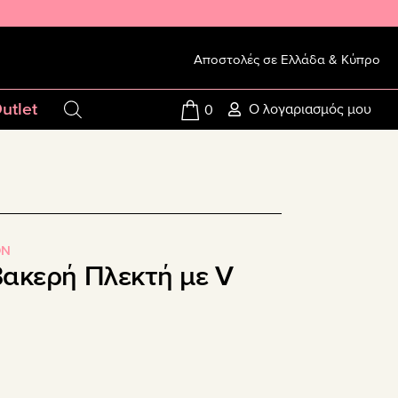
Αποστολές σε Ελλάδα & Κύπρο
utlet
Ο λογαριασμός μου
0
ON
ακερή Πλεκτή με V