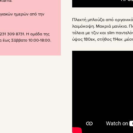
larna.
ογιακών ημερών από την
Πλεκτή μπλούζα από οργανικό 
λαιμόκοψη. Μακριά μανίκια. Π
τέλεια με τζιν και slim παντελό
231 309 8731. Η ομάδα της
ύψος 180εκ, στήθος 114εκ ,μέση
ρα έως Σάββατο 10:00-18:00.