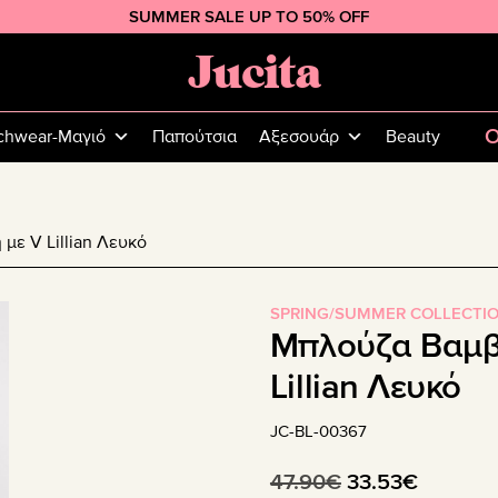
SUMMER SALE UP TO 50% OFF
Jucita
Plus
Size
O
chwear-Μαγιό
Παπούτσια
Αξεσουάρ
Beauty
Fashion
ε V Lillian Λευκό
SPRING/SUMMER COLLECTI
Μπλούζα Βαμβ
Lillian Λευκό
JC-BL-00367
Original
Η
47.90
€
33.53
€