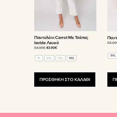
στη
στη
σελίδα
σελίδ
του
του
προϊόντος
προϊ
Παντελόνι Carrot Με Τσέπες
Παντ
Isolde Λευκό
55.00
Original
Η
54.90
€
43.90
€
price
τρέχουσα
3XL
was:
τιμή
XL
2XL
3XL
4XL
54.90€.
είναι:
43.90€.
Π
ΠΡΟΣΘΗΚΗ ΣΤΟ ΚΑΛΑΘΙ