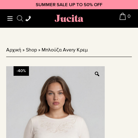
Skip
Skip
Skip
SUMMER SALE UP TO 50% OFF
to
to
to
Jucita
0
primary
main
footer
navigation
content
Αρχική
»
Shop
»
Μπλούζα Avery Κρεμ
-40%