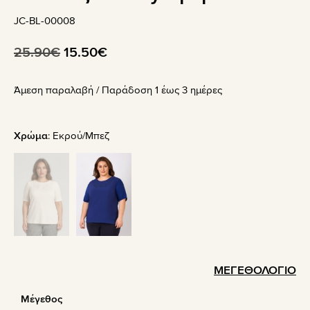
JC-BL-00008
Original
Η
25.90
€
15.50
€
price
τρέχουσα
Άμεση παραλαβή / Παράδoση 1 έως 3 ημέρες
was:
τιμή
25.90€.
είναι:
15.50€.
Χρώμα
:
Εκρού/Μπεζ
ΜΕΓΕΘΟΛΟΓΙΟ
Μέγεθος